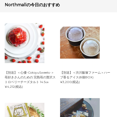
Northmallの今日のおすすめ
【別送】＜心優-CotoyuSweets-＞
【別送】＜渋川飯塚ファーム＞ハー
苺好きさんのための 完熟苺の贅沢ス
ブ香るアイス(8個BOX)
トロベリーチーズタルト 14.5㎝
¥3,200(税込)
¥4,212(税込)