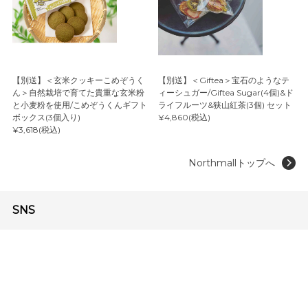
【別送】＜玄米クッキーこめぞうく
【別送】＜Giftea＞宝石のようなテ
ん＞自然栽培で育てた貴重な玄米粉
ィーシュガー/Giftea Sugar(4個)&ド
と小麦粉を使用/こめぞうくんギフト
ライフルーツ&狭山紅茶(3個) セット
ボックス(3個入り)
¥4,860(税込)
¥3,618(税込)
Northmallトップへ
SNS