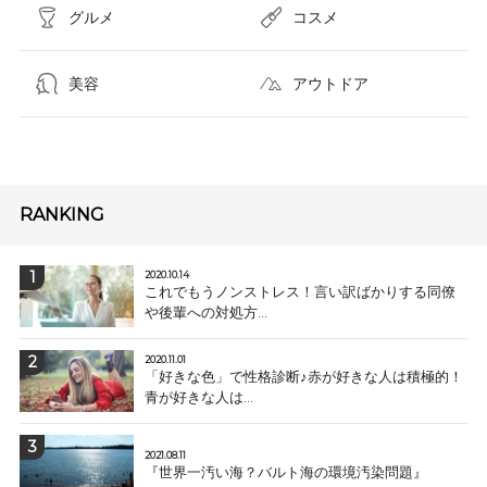
グルメ
コスメ​
美容
アウトドア
RANKING
2020.10.14
これでもうノンストレス！言い訳ばかりする同僚
や後輩への対処方...
2020.11.01
「好きな色」で性格診断♪赤が好きな人は積極的！
青が好きな人は...
2021.08.11
『世界一汚い海？バルト海の環境汚染問題』