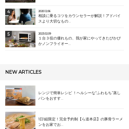
2020.12.06
相談に乗るコツをカウンセラーが解説！アドバイ
スより大切なもの...
2023.02.09
１台３役の優れもの、我が家にやってきたぴかぴ
かノンフライオー...
NEW ARTICLES
レンジで簡単レシピ ！ヘルシーな“ふわもち”蒸し
パンをおすす...
1日1組限定！完全予約制【ら道本店】の豚骨ラーメ
ンをお家でお...