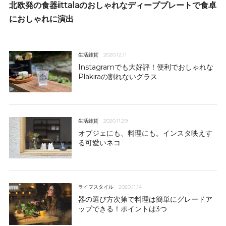
北欧発の食器iittalaのおしゃれなディーププレートで食卓
におしゃれに演出
生活雑貨
2020.12.11
Instagramでも大好評！便利でおしゃれな
Plakiraの割れないグラス
生活雑貨
2020.11.29
オブジェにも、料理にも。インスタ映えす
る可愛いネコ
ライフスタイル
2020.11.14
器の選び方次第で料理は簡単にグレードア
ップできる！ポイントは3つ