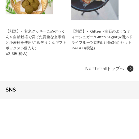
【別送】＜玄米クッキーこめぞうく
【別送】＜Giftea＞宝石のようなテ
ん＞自然栽培で育てた貴重な玄米粉
ィーシュガー/Giftea Sugar(4個)&ド
と小麦粉を使用/こめぞうくんギフト
ライフルーツ&狭山紅茶(3個) セット
ボックス(3個入り)
¥4,860(税込)
¥3,618(税込)
Northmallトップへ
SNS