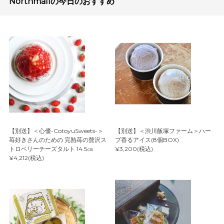
Northmallの今日のおすすめ
【別送】＜心優-CotoyuSweets-＞
【別送】＜渋川飯塚ファーム＞ハー
苺好きさんのための 完熟苺の贅沢ス
ブ香るアイス(8個BOX)
トロベリーチーズタルト 14.5㎝
¥3,200(税込)
¥4,212(税込)