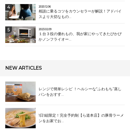
2020.12.06
相談に乗るコツをカウンセラーが解説！アドバイ
スより大切なもの...
2023.02.09
１台３役の優れもの、我が家にやってきたぴかぴ
かノンフライオー...
NEW ARTICLES
レンジで簡単レシピ ！ヘルシーな“ふわもち”蒸し
パンをおすす...
1日1組限定！完全予約制【ら道本店】の豚骨ラーメ
ンをお家でお...