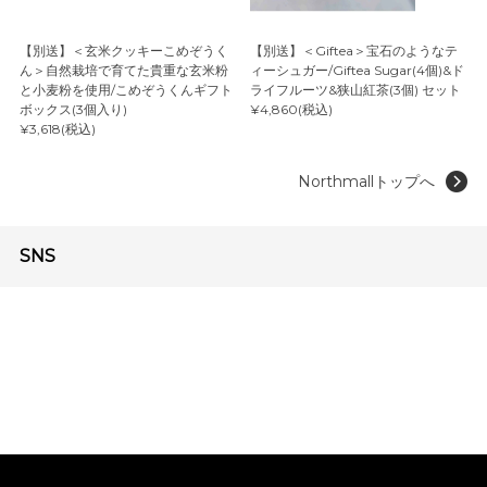
【別送】＜玄米クッキーこめぞうく
【別送】＜Giftea＞宝石のようなテ
ん＞自然栽培で育てた貴重な玄米粉
ィーシュガー/Giftea Sugar(4個)&ド
と小麦粉を使用/こめぞうくんギフト
ライフルーツ&狭山紅茶(3個) セット
ボックス(3個入り)
¥4,860(税込)
¥3,618(税込)
Northmallトップへ
SNS