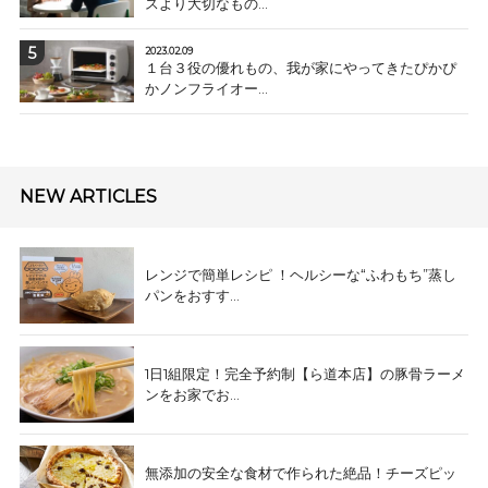
スより大切なもの...
2023.02.09
１台３役の優れもの、我が家にやってきたぴかぴ
かノンフライオー...
NEW ARTICLES
レンジで簡単レシピ ！ヘルシーな“ふわもち”蒸し
パンをおすす...
1日1組限定！完全予約制【ら道本店】の豚骨ラーメ
ンをお家でお...
無添加の安全な食材で作られた絶品！チーズピッ