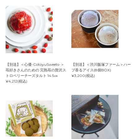
【別送】＜心優-CotoyuSweets-＞
【別送】＜渋川飯塚ファーム＞ハー
苺好きさんのための 完熟苺の贅沢ス
ブ香るアイス(8個BOX)
トロベリーチーズタルト 14.5㎝
¥3,200(税込)
¥4,212(税込)