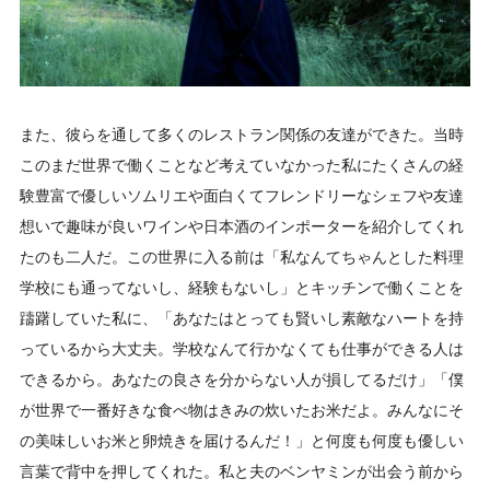
また、彼らを通して多くのレストラン関係の友達ができた。当時
このまだ世界で働くことなど考えていなかった私にたくさんの経
験豊富で優しいソムリエや面白くてフレンドリーなシェフや友達
想いで趣味が良いワインや日本酒のインポーターを紹介してくれ
たのも二人だ。この世界に入る前は「私なんてちゃんとした料理
学校にも通ってないし、経験もないし」とキッチンで働くことを
躊躇していた私に、「あなたはとっても賢いし素敵なハートを持
っているから大丈夫。学校なんて行かなくても仕事ができる人は
できるから。あなたの良さを分からない人が損してるだけ」「僕
が世界で一番好きな食べ物はきみの炊いたお米だよ。みんなにそ
の美味しいお米と卵焼きを届けるんだ！」と何度も何度も優しい
言葉で背中を押してくれた。私と夫のベンヤミンが出会う前から