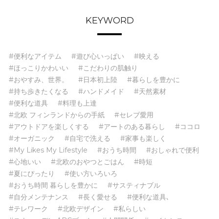
KEYWORD
#便利なアイテム
#遊び心いっぱい
#映える
#ほっこりかわいい
#こだわりの肌触り
#おやすみ、世界。
#日本初上陸
#暮らしを豊かに
#持ち歩きたくなる
#ハンドメイド
#天然素材
#便利な道具
#料理も上達
#北欧 フィンランドからの手紙
#セレブ愛用
#アウトドアを楽しくする
#アートのある暮らし
#ココロ
#オーガニック
#自宅で洗える
#家事も楽しく
#My Likes My Lifestyle
#おうち時間
#おしゃれで便利
#心地いい
#北欧のおやつとごはん
#時短
#夏にぴったり
#使い方いろいろ
#おうち時間 暮らしを豊かに
#サスティナブル
#自分メンテナンス
#長く愛せる
#便利な道具､
#テレワーク
#北欧デザイン
#私らしい