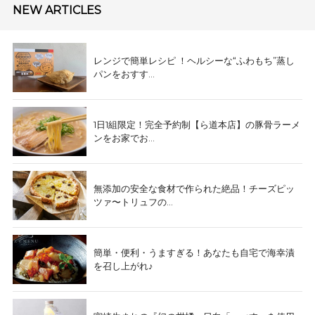
NEW ARTICLES
レンジで簡単レシピ ！ヘルシーな“ふわもち”蒸し
パンをおすす...
1日1組限定！完全予約制【ら道本店】の豚骨ラーメ
ンをお家でお...
無添加の安全な食材で作られた絶品！チーズピッ
ツァ〜トリュフの...
簡単・便利・うますぎる！あなたも自宅で海幸漬
を召し上がれ♪