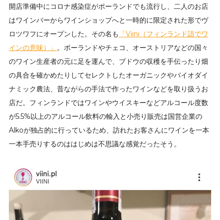
開店準備中にコロナ感染症がポーランドでも流行し、二人のお店
はワインバーからワインショップへと一時的に限定された形でヴ
ロツワフにオープンした。その名も
「Viini（フィンランド語でワ
インの意味）」
。ポーランドやチェコ、オーストリアなどの国々
のワイン生産者の元に足を運んで、ブドウの収穫を手伝ったり畑
の具合を確かめたりしてセレクトしたオーガニックやバイオダイ
ナミック農法、昔ながらの手法で作ったワインなどを取り扱うお
店だ。フィンランドではワインやウイスキーなどアルコール度数
が5.5%以上のアルコール飲料の輸入と小売り販売は国営企業の
Alkoが独占的に行っているため、訪れたお客さんにワインを一本
一本手売りするのははじめは不思議な感覚だったそう。