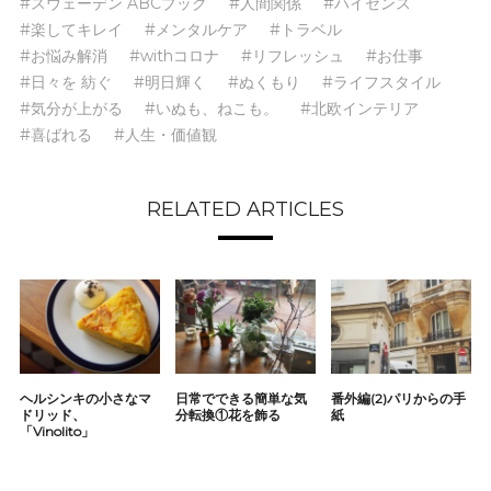
#スウェーデン ABCブック
#人間関係
#ハイセンス
#楽してキレイ
#メンタルケア
#トラベル
#お悩み解消
#withコロナ
#リフレッシュ
#お仕事
#日々を 紡ぐ
#明日輝く
#ぬくもり
#ライフスタイル
#気分が上がる
#いぬも、ねこも。
#北欧インテリア
#喜ばれる
#人生・価値観
RELATED ARTICLES
ヘルシンキの小さなマ
日常でできる簡単な気
番外編(2)パリからの手
ドリッド、
分転換①花を飾る
紙
「Vinolito」