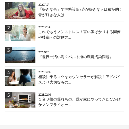
2020.11.01
「好きな色」で性格診断♪赤が好きな人は積極的！
青が好きな人は...
2020.10.14
これでもうノンストレス！言い訳ばかりする同僚
や後輩への対処方...
2021.08.11
『世界一汚い海？バルト海の環境汚染問題』
2020.12.06
相談に乗るコツをカウンセラーが解説！アドバイ
スより大切なもの...
2023.02.09
１台３役の優れもの、我が家にやってきたぴかぴ
かノンフライオー...