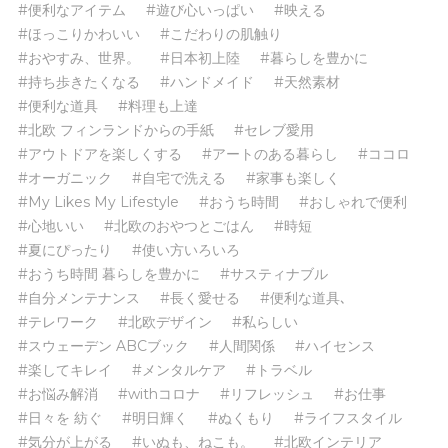
#便利なアイテム
#遊び心いっぱい
#映える
#ほっこりかわいい
#こだわりの肌触り
#おやすみ、世界。
#日本初上陸
#暮らしを豊かに
#持ち歩きたくなる
#ハンドメイド
#天然素材
#便利な道具
#料理も上達
#北欧 フィンランドからの手紙
#セレブ愛用
#アウトドアを楽しくする
#アートのある暮らし
#ココロ
#オーガニック
#自宅で洗える
#家事も楽しく
#My Likes My Lifestyle
#おうち時間
#おしゃれで便利
#心地いい
#北欧のおやつとごはん
#時短
#夏にぴったり
#使い方いろいろ
#おうち時間 暮らしを豊かに
#サスティナブル
#自分メンテナンス
#長く愛せる
#便利な道具､
#テレワーク
#北欧デザイン
#私らしい
#スウェーデン ABCブック
#人間関係
#ハイセンス
#楽してキレイ
#メンタルケア
#トラベル
#お悩み解消
#withコロナ
#リフレッシュ
#お仕事
#日々を 紡ぐ
#明日輝く
#ぬくもり
#ライフスタイル
#気分が上がる
#いぬも、ねこも。
#北欧インテリア