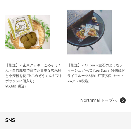
【別送】＜玄米クッキーこめぞうく
【別送】＜Giftea＞宝石のようなテ
ん＞自然栽培で育てた貴重な玄米粉
ィーシュガー/Giftea Sugar(4個)&ド
と小麦粉を使用/こめぞうくんギフト
ライフルーツ&狭山紅茶(3個) セット
ボックス(3個入り)
¥4,860(税込)
¥3,618(税込)
Northmallトップへ
SNS