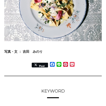
写真・文 ： 吉田 みのり
Facebook
Line
Pinterest
Pocket
Post
KEYWORD