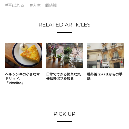
#喜ばれる
#人生・価値観
RELATED ARTICLES
ヘルシンキの小さなマ
日常でできる簡単な気
番外編(2)パリからの手
ドリッド、
分転換①花を飾る
紙
「Vinolito」
PICK UP