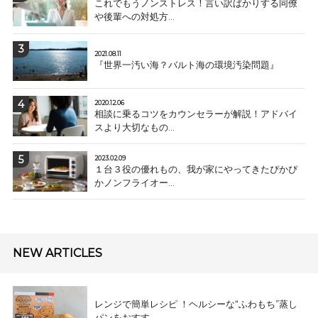
これでもうノンストレス！言い訳ばかりする同僚
や後輩への対処方...
2021.08.11
『世界一汚い海？バルト海の環境汚染問題』
2020.12.06
相談に乗るコツをカウンセラーが解説！アドバイ
スより大切なもの...
2023.02.09
１台３役の優れもの、我が家にやってきたぴかぴ
かノンフライオー...
NEW ARTICLES
レンジで簡単レシピ ！ヘルシーな“ふわもち”蒸し
パンをおすす...