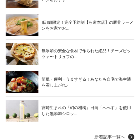
1日1組限定！完全予約制【ら道本店】の豚骨ラーメ
ンをお家でお...
無添加の安全な食材で作られた絶品！チーズピッ
ツァ〜トリュフの...
簡単・便利・うますぎる！あなたも自宅で海幸漬
を召し上がれ♪
宮崎生まれの『幻の柑橘』日向「へべす」を使用
した無添加シロッ...
新着記事一覧へ