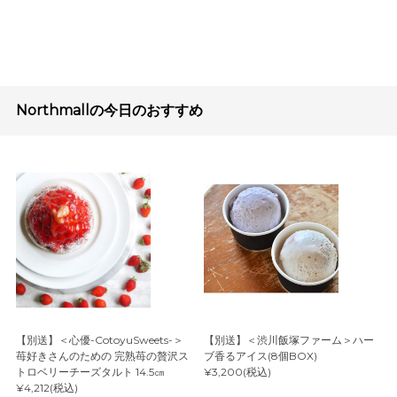
Northmallの今日のおすすめ
【別送】＜心優-CotoyuSweets-＞
【別送】＜渋川飯塚ファーム＞ハー
苺好きさんのための 完熟苺の贅沢ス
ブ香るアイス(8個BOX)
トロベリーチーズタルト 14.5㎝
¥3,200(税込)
¥4,212(税込)