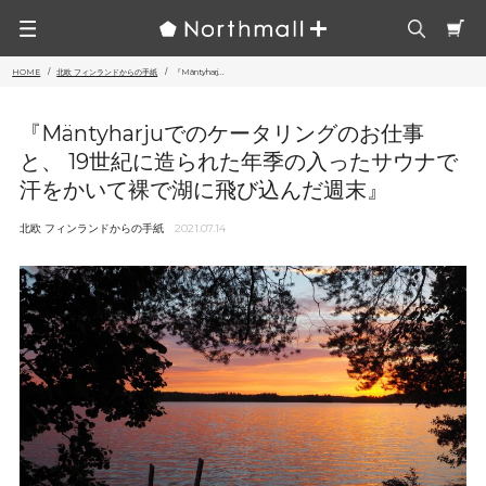
HOME
北欧 フィンランドからの手紙
『Mäntyharj...
『Mäntyharjuでのケータリングのお仕事
と、 19世紀に造られた年季の入ったサウナで
汗をかいて裸で湖に飛び込んだ週末』
北欧 フィンランドからの手紙
2021.07.14