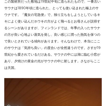
この製材所だった敷地は19世紀中旬に造られたもので、一番古い
サウナは1890年頃に造られた、とっても使い込まれた極上のサ
ウナです。『魔女の宅急便』で、独り立ちをしようとしているキ
キによく使い込んだホウキの方がよく飛べるとお母さんが説得す
るシーンがありますが、フィンランドでは、年季の入ったサウナ
の方が良い心地よい蒸気を発し、良い感じに潤った熱気を保つの
で良いとされている傾向があります。そんなわけで、本当にここ
のサウナは「気持ち良い」の度合いが全然違うのです。さすが19
世紀から愛されているだけある。サウナの中には湖に臨む小窓が
あり、夕焼けの黄金の光がサウナの中に射します。さながらここ
は天国。