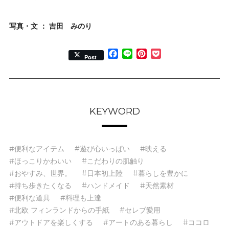
写真・文 ： 吉田 みのり
Facebook
Line
Pinterest
Pocket
Post
KEYWORD
#便利なアイテム
#遊び心いっぱい
#映える
#ほっこりかわいい
#こだわりの肌触り
#おやすみ、世界。
#日本初上陸
#暮らしを豊かに
#持ち歩きたくなる
#ハンドメイド
#天然素材
#便利な道具
#料理も上達
#北欧 フィンランドからの手紙
#セレブ愛用
#アウトドアを楽しくする
#アートのある暮らし
#ココロ