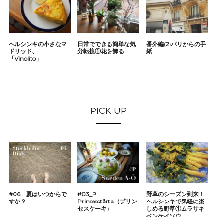
ヘルシンキの小さなマ
日常でできる簡単な気
番外編(2)パリからの手
ドリッド、
分転換①花を飾る
紙
「Vinolito」
PICK UP
#06 夏はいつからで
#03_P
野草のシーズン到来！
すか？
Prinsesstårta（プリン
ヘルシンキで気軽に楽
セスケーキ）
しめる野草①ムラサキ
ベンケイソウ