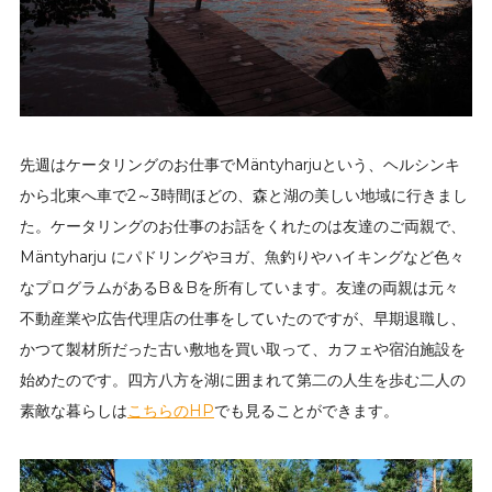
先週はケータリングのお仕事でMäntyharjuという、ヘルシンキ
から北東へ車で2～3時間ほどの、森と湖の美しい地域に行きまし
た。ケータリングのお仕事のお話をくれたのは友達のご両親で、
Mäntyharju にパドリングやヨガ、魚釣りやハイキングなど色々
なプログラムがあるB＆Bを所有しています。友達の両親は元々
不動産業や広告代理店の仕事をしていたのですが、早期退職し、
かつて製材所だった古い敷地を買い取って、カフェや宿泊施設を
始めたのです。四方八方を湖に囲まれて第二の人生を歩む二人の
素敵な暮らしは
こちらのHP
でも見ることができます。