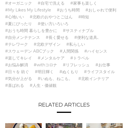
#オーガニック
#自宅で洗える
#家事も楽しく
#My Likes My Lifestyle
#おうち時間
#おしゃれで便利
#心地いい
#北欧のおやつとごはん
#時短
#夏にぴったり
#使い方いろいろ
#おうち時間 暮らしを豊かに
#サスティナブル
#自分メンテナンス
#長く愛せる
#便利な道具､
#テレワーク
#北欧デザイン
#私らしい
#スウェーデン ABCブック
#人間関係
#ハイセンス
#楽してキレイ
#メンタルケア
#トラベル
#お悩み解消
#withコロナ
#リフレッシュ
#お仕事
#日々を 紡ぐ
#明日輝く
#ぬくもり
#ライフスタイル
#気分が上がる
#いぬも、ねこも。
#北欧インテリア
#喜ばれる
#人生・価値観
RELATED ARTICLES