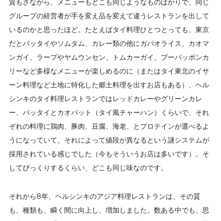
質もさながら、メニューもどこも同じようなものばかりで、同じ
グループの経営者が手を変え品を変えて違うレストランを出して
いるのかと思ったほど。たとえばタイ料理ひとつとっても、東京
だとパッタイやソムタム、カレー類の他にガパオライス、カオマ
ンガイ、ラープやヤムウンセン、トムカーガイ、プーパッポンカ
リーなど多様なメニューが楽しめるのに（またはタイ東北のイサ
ーン料理など土地に特化した郷土料理を出すお店もある）、ヘル
シンキのタイ料理レストランではレッドカレーやグリーンカレ
ー、パッタイとカオパット（タイ風チャーハン）くらいで、それ
ぞれの料理に鶏肉、豚肉、豆腐、海老、とプロテインが選べるよ
うになっていて、それによって値段が異なるという謎システムが
採用されている感じでした（今もそういうお店は多いです）。そ
してびっくりするくらい、どこも同じ味なのです。
それから8年、ヘルシンキのアジア料理レストランは、その質
も、種類も、瞬く間に向上し、増加しました。数ある中でも、思