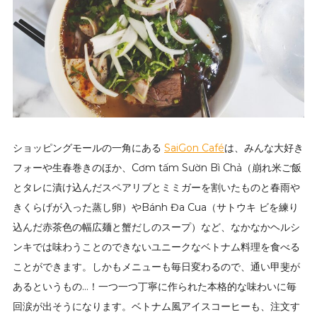
ショッピングモールの一角にある
SaiGon Café
は、みんな大好き
フォーや生春巻きのほか、Cơm tấm Sườn Bì Chả（崩れ米ご飯
とタレに漬け込んだスペアリブとミミガーを割いたものと春雨や
きくらげが入った蒸し卵）やBánh Đa Cua（サトウキ ビを練り
込んだ赤茶色の幅広麺と蟹だしのスープ）など、なかなかヘルシ
ンキでは味わうことのできないユニークなベトナム料理を食べる
ことができます。しかもメニューも毎日変わるので、通い甲斐が
あるというもの…！一つ一つ丁寧に作られた本格的な味わいに毎
回涙が出そうになります。ベトナム風アイスコーヒーも、注文す