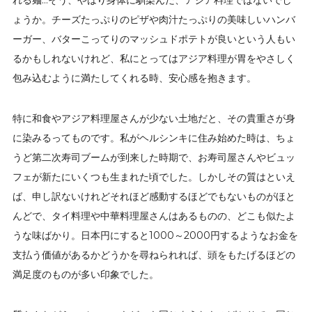
れる麺…そう、やはり身体に馴染んだ、アジア料理ではないでし
ょうか。チーズたっぷりのピザや肉汁たっぷりの美味しいハンバ
ーガー、バターこってりのマッシュドポテトが良いという人もい
るかもしれないけれど、私にとってはアジア料理が胃をやさしく
包み込むように満たしてくれる時、安心感を抱きます。
特に和食やアジア料理屋さんが少ない土地だと、その貴重さが身
に染みるってものです。私がヘルシンキに住み始めた時は、ちょ
うど第二次寿司ブームが到来した時期で、お寿司屋さんやビュッ
フェが新たにいくつも生まれた頃でした。しかしその質はといえ
ば、申し訳ないけれどそれほど感動するほどでもないものがほと
んどで、タイ料理や中華料理屋さんはあるものの、どこも似たよ
うな味ばかり。日本円にすると1000～2000円するようなお金を
支払う価値があるかどうかを尋ねられれば、頭をもたげるほどの
満足度のものが多い印象でした。