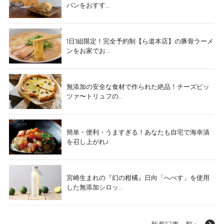
パンをおすす...
1日1組限定！完全予約制【ら道本店】の豚骨ラーメ
ンをお家でお...
無添加の安全な食材で作られた絶品！チーズピッ
ツァ〜トリュフの...
簡単・便利・うますぎる！あなたも自宅で海幸漬
を召し上がれ♪
宮崎生まれの『幻の柑橘』日向「へべす」を使用
した無添加シロッ...