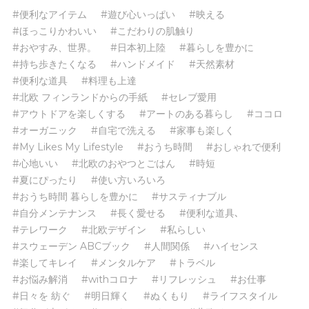
#便利なアイテム
#遊び心いっぱい
#映える
#ほっこりかわいい
#こだわりの肌触り
#おやすみ、世界。
#日本初上陸
#暮らしを豊かに
#持ち歩きたくなる
#ハンドメイド
#天然素材
#便利な道具
#料理も上達
#北欧 フィンランドからの手紙
#セレブ愛用
#アウトドアを楽しくする
#アートのある暮らし
#ココロ
#オーガニック
#自宅で洗える
#家事も楽しく
#My Likes My Lifestyle
#おうち時間
#おしゃれで便利
#心地いい
#北欧のおやつとごはん
#時短
#夏にぴったり
#使い方いろいろ
#おうち時間 暮らしを豊かに
#サスティナブル
#自分メンテナンス
#長く愛せる
#便利な道具､
#テレワーク
#北欧デザイン
#私らしい
#スウェーデン ABCブック
#人間関係
#ハイセンス
#楽してキレイ
#メンタルケア
#トラベル
#お悩み解消
#withコロナ
#リフレッシュ
#お仕事
#日々を 紡ぐ
#明日輝く
#ぬくもり
#ライフスタイル