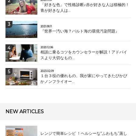
2020.11.01
「好きな色」で性格診断♪赤が好きな人は積極的！
青が好きな人は...
2021.08.11
『世界一汚い海？バルト海の環境汚染問題』
2020.12.06
相談に乗るコツをカウンセラーが解説！アドバイ
スより大切なもの...
2023.02.09
１台３役の優れもの、我が家にやってきたぴかぴ
かノンフライオー...
NEW ARTICLES
レンジで簡単レシピ ！ヘルシーな“ふわもち”蒸し