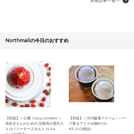
新着記事一覧へ
Northmallの今日のおすすめ
【別送】＜心優-CotoyuSweets-＞
【別送】＜渋川飯塚ファーム＞ハー
苺好きさんのための 完熟苺の贅沢ス
ブ香るアイス(8個BOX)
トロベリーチーズタルト 14.5㎝
¥3,200(税込)