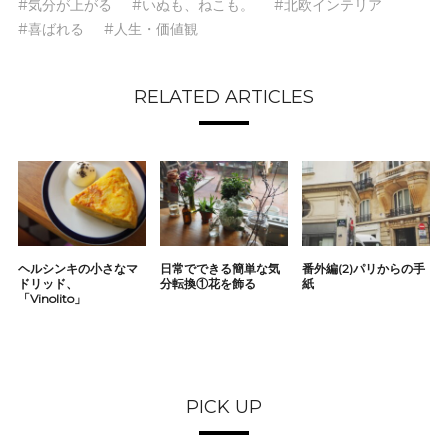
#気分が上がる
#いぬも、ねこも。
#北欧インテリア
#喜ばれる
#人生・価値観
RELATED ARTICLES
ヘルシンキの小さなマ
日常でできる簡単な気
番外編(2)パリからの手
ドリッド、
分転換①花を飾る
紙
「Vinolito」
PICK UP