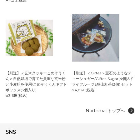
¥4,212(税込)
【別送】＜玄米クッキーこめぞうく
【別送】＜Giftea＞宝石のようなテ
ん＞自然栽培で育てた貴重な玄米粉
ィーシュガー/Giftea Sugar(4個)&ド
と小麦粉を使用/こめぞうくんギフト
ライフルーツ&狭山紅茶(3個) セット
ボックス(3個入り)
¥4,860(税込)
¥3,618(税込)
Northmallトップへ
SNS