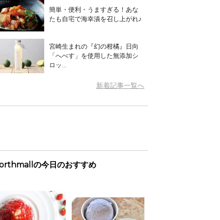
簡単・便利・うますぎる！あな
たも自宅で海幸漬を召し上がれ♪
宮崎生まれの『幻の柑橘』日向
「へべす」を使用した無添加シ
ロッ...
新着記事一覧へ
orthmallの今日のおすすめ