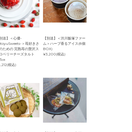
別送】＜心優-
【別送】＜渋川飯塚ファー
otoyuSweets-＞苺好きさ
ム＞ハーブ香るアイス(8個
のための 完熟苺の贅沢ス
BOX)
ロベリーチーズタルト
¥3,200(税込)
.5㎝
,212(税込)