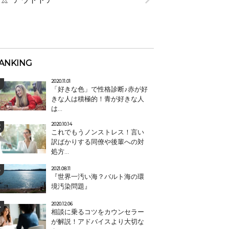
ANKING
2020.11.01
「好きな色」で性格診断♪赤が好
きな人は積極的！青が好きな人
は...
2020.10.14
これでもうノンストレス！言い
訳ばかりする同僚や後輩への対
処方...
2021.08.11
『世界一汚い海？バルト海の環
境汚染問題』
2020.12.06
相談に乗るコツをカウンセラー
が解説！アドバイスより大切な