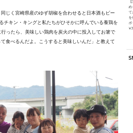
【
め
て
。同じく宮崎県産のゆず胡椒を合わせると日本酒もビー
を
いるチキン・キングと私たちがひそかに呼んでいる養鶏を
ボ
¥3
に行ったら、美味しい鶏肉を炭火の中に投入してお箸で
って食べるんだよ。こうすると美味しいんだ」と教えて
S