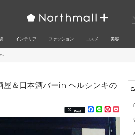
貨
インテリア
ファッション
コスメ​
美容
ッ...
酒屋＆日本酒バーin ヘルシンキの
C
Facebook
Line
Pinterest
Pocke
Post