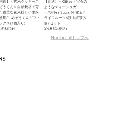
別送】＜玄米クッキーこ
【別送】＜Giftea＞宝石の
ぞうくん＞自然栽培で育
ようなティーシュガ
た貴重な玄米粉と小麦粉
ー/Giftea Sugar(4個)&ド
使用/こめぞうくんギフト
ライフルーツ&狭山紅茶(3
ックス(3個入り)
個) セット
,618(税込)
¥4,860(税込)
Northmallトップへ
NS