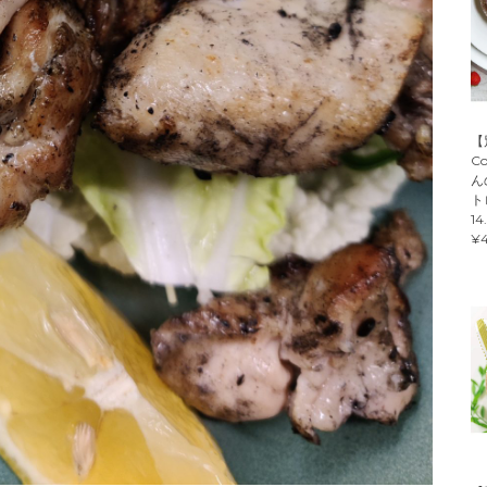
【
C
ん
ト
14
¥4