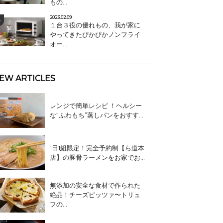
もの...
2023.02.09
１台３役の優れもの、我が家に
やってきたぴかぴかノンフライ
オー...
EW ARTICLES
レンジで簡単レシピ ！ヘルシー
な“ふわもち”蒸しパンをおすす...
1日1組限定！完全予約制【ら道本
店】の豚骨ラーメンをお家でお...
無添加の安全な食材で作られた
絶品！チーズピッツァ〜トリュ
フの...