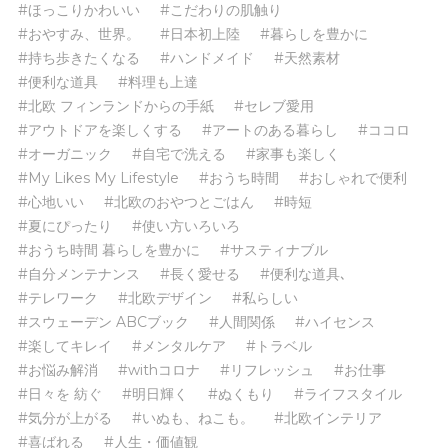
#ほっこりかわいい
#こだわりの肌触り
#おやすみ、世界。
#日本初上陸
#暮らしを豊かに
#持ち歩きたくなる
#ハンドメイド
#天然素材
#便利な道具
#料理も上達
#北欧 フィンランドからの手紙
#セレブ愛用
#アウトドアを楽しくする
#アートのある暮らし
#ココロ
#オーガニック
#自宅で洗える
#家事も楽しく
#My Likes My Lifestyle
#おうち時間
#おしゃれで便利
#心地いい
#北欧のおやつとごはん
#時短
#夏にぴったり
#使い方いろいろ
#おうち時間 暮らしを豊かに
#サスティナブル
#自分メンテナンス
#長く愛せる
#便利な道具､
#テレワーク
#北欧デザイン
#私らしい
#スウェーデン ABCブック
#人間関係
#ハイセンス
#楽してキレイ
#メンタルケア
#トラベル
#お悩み解消
#withコロナ
#リフレッシュ
#お仕事
#日々を 紡ぐ
#明日輝く
#ぬくもり
#ライフスタイル
#気分が上がる
#いぬも、ねこも。
#北欧インテリア
#喜ばれる
#人生・価値観