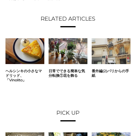
RELATED ARTICLES
ヘルシンキの小さなマ
日常でできる簡単な気
番外編(2)パリからの手
ドリッド、
分転換①花を飾る
紙
「Vinolito」
PICK UP