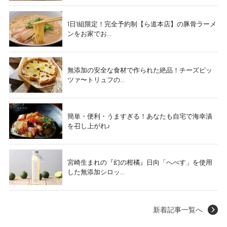
1日1組限定！完全予約制【ら道本店】の豚骨ラーメ
ンをお家でお...
無添加の安全な食材で作られた絶品！チーズピッ
ツァ〜トリュフの...
簡単・便利・うますぎる！あなたも自宅で海幸漬
を召し上がれ♪
宮崎生まれの『幻の柑橘』日向「へべす」を使用
した無添加シロッ...
新着記事一覧へ