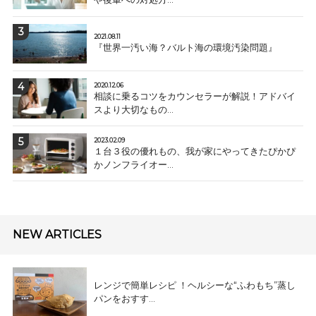
2021.08.11
『世界一汚い海？バルト海の環境汚染問題』
2020.12.06
相談に乗るコツをカウンセラーが解説！アドバイ
スより大切なもの...
2023.02.09
１台３役の優れもの、我が家にやってきたぴかぴ
かノンフライオー...
NEW ARTICLES
レンジで簡単レシピ ！ヘルシーな“ふわもち”蒸し
パンをおすす...