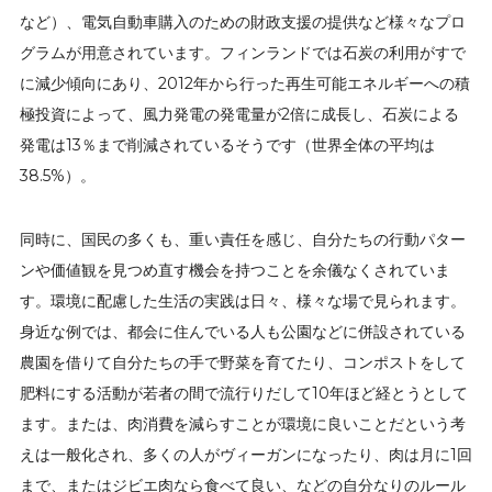
など）、電気自動車購入のための財政支援の提供など様々なプロ
グラムが用意されています。フィンランドでは石炭の利用がすで
に減少傾向にあり、2012年から行った再生可能エネルギーへの積
極投資によって、風力発電の発電量が2倍に成長し、石炭による
発電は13％まで削減されているそうです（世界全体の平均は
38.5%）。
同時に、国民の多くも、重い責任を感じ、自分たちの行動パター
ンや価値観を見つめ直す機会を持つことを余儀なくされていま
す。環境に配慮した生活の実践は日々、様々な場で見られます。
身近な例では、都会に住んでいる人も公園などに併設されている
農園を借りて自分たちの手で野菜を育てたり、コンポストをして
肥料にする活動が若者の間で流行りだして10年ほど経とうとして
ます。または、肉消費を減らすことが環境に良いことだという考
えは一般化され、多くの人がヴィーガンになったり、肉は月に1回
まで、またはジビエ肉なら食べて良い、などの自分なりのルール