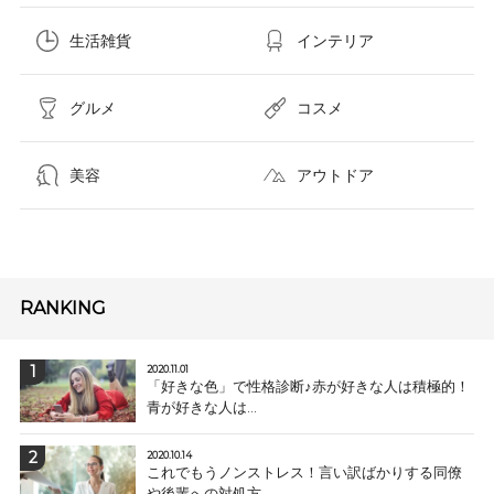
生活雑貨
インテリア
グルメ
コスメ​
美容
アウトドア
RANKING
2020.11.01
「好きな色」で性格診断♪赤が好きな人は積極的！
青が好きな人は...
2020.10.14
これでもうノンストレス！言い訳ばかりする同僚
や後輩への対処方...