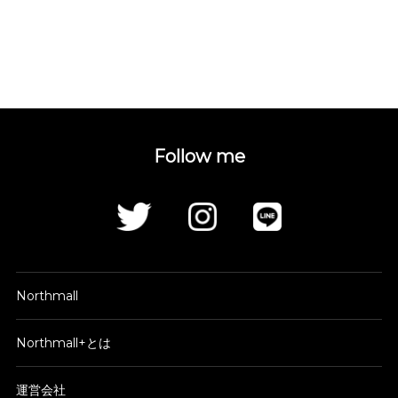
Follow me
Northmall
Northmall+とは
運営会社