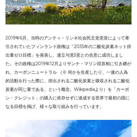
2019年6月、当時のアンティ・リンネ社会民主党党首によって牽
引されていたフィンランド政権は「2035年の二酸化炭素ネット排
出量ゼロ目標」を発表し、連立与党5党との合意に成功しまし
た。その政権は2019年12月よりサンナ・マリン現首相に引き継が
れ、カーボンニュートラル （※ 何かを生産したり、一連の人為
的活動を行った際に、排出される二酸化炭素と吸収される二酸化
炭素が同じ量である、という概念。Wikipediaより）を「カーボ
ン・クレジット」の購入に依存せずに達成する世界で最初の国に
なる目標を掲げ、様々な取り組みを行っています。