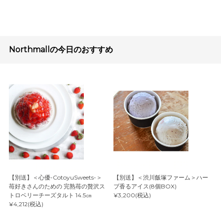
Northmallの今日のおすすめ
【別送】＜心優-CotoyuSweets-＞
【別送】＜渋川飯塚ファーム＞ハー
苺好きさんのための 完熟苺の贅沢ス
ブ香るアイス(8個BOX)
トロベリーチーズタルト 14.5㎝
¥3,200(税込)
¥4,212(税込)