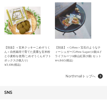
【別送】＜玄米クッキーこめぞうく
【別送】＜Giftea＞宝石のようなテ
ん＞自然栽培で育てた貴重な玄米粉
ィーシュガー/Giftea Sugar(4個)&ド
と小麦粉を使用/こめぞうくんギフト
ライフルーツ&狭山紅茶(3個) セット
ボックス(3個入り)
¥4,860(税込)
¥3,618(税込)
Northmallトップへ
SNS