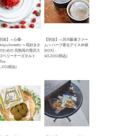
別送】＜心優-
【別送】＜渋川飯塚ファー
otoyuSweets-＞苺好きさ
ム＞ハーブ香るアイス(8個
のための 完熟苺の贅沢ス
BOX)
ロベリーチーズタルト
¥3,200(税込)
.5㎝
,212(税込)