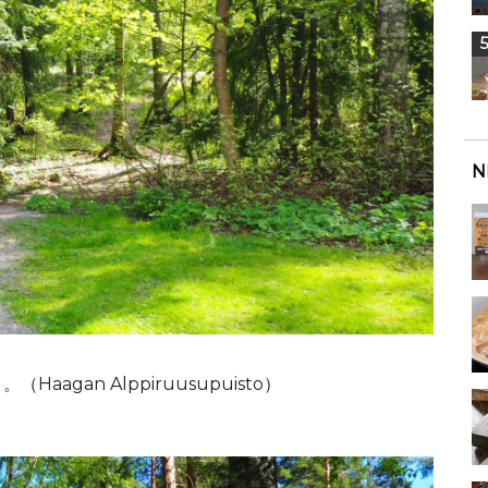
N
gan Alppiruusupuisto）