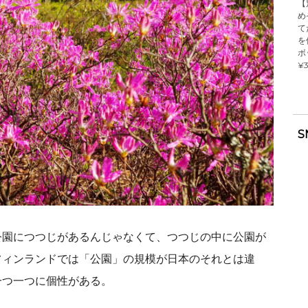
【
め
て
を
ボ
¥3
S
公園につつじがあるんじゃなくて、つつじの中に公園が
フィンランドでは「公園」の規模が日本のそれとは違
一つ一つに個性がある。