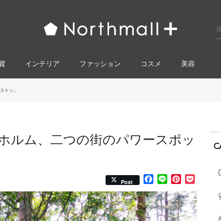
貨
インテリア
ファッション
コスメ​
美容
トッ...
ホルム、二つの街のパワースポッ
C
Facebook
Line
Pinterest
Pocke
Post