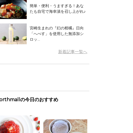
簡単・便利・うますぎる！あな
たも自宅で海幸漬を召し上がれ♪
宮崎生まれの『幻の柑橘』日向
「へべす」を使用した無添加シ
ロッ...
新着記事一覧へ
orthmallの今日のおすすめ