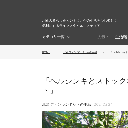
北欧の暮らしをヒントに、今の生活を少し楽しく、
便利にするライフスタイル・メディア
カテゴリ一覧
人気：
生活雑
HOME
北欧 フィンランドからの手紙
『ヘルシンキとス
『ヘルシンキとストック
ト』
北欧 フィンランドからの手紙
2021.03.24