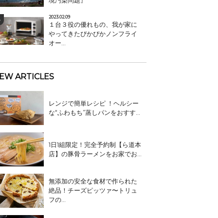
境汚染問題』
2023.02.09
１台３役の優れもの、我が家に
やってきたぴかぴかノンフライ
オー...
EW ARTICLES
レンジで簡単レシピ ！ヘルシー
な“ふわもち”蒸しパンをおすす...
1日1組限定！完全予約制【ら道本
店】の豚骨ラーメンをお家でお...
無添加の安全な食材で作られた
絶品！チーズピッツァ〜トリュ
フの...