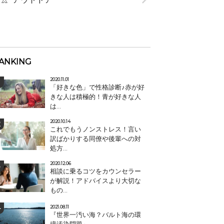
ANKING
2020.11.01
「好きな色」で性格診断♪赤が好
きな人は積極的！青が好きな人
は...
2020.10.14
これでもうノンストレス！言い
訳ばかりする同僚や後輩への対
処方...
2020.12.06
相談に乗るコツをカウンセラー
が解説！アドバイスより大切な
もの...
2021.08.11
『世界一汚い海？バルト海の環