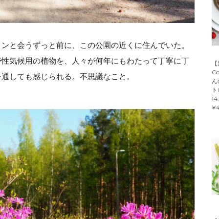
ミンと会うずっと前に、この公園の近くに住んでいた。
帯性気候用の植物を、人々が何年にもわたって丁寧に丁
【
C
を通しても感じられる。不思議なこと。
ん
ト
14
¥4