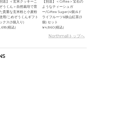
別送】＜玄米クッキーこ
【別送】＜Giftea＞宝石の
ぞうくん＞自然栽培で育
ようなティーシュガ
た貴重な玄米粉と小麦粉
ー/Giftea Sugar(4個)&ド
使用/こめぞうくんギフト
ライフルーツ&狭山紅茶(3
ックス(3個入り)
個) セット
,618(税込)
¥4,860(税込)
Northmallトップへ
NS