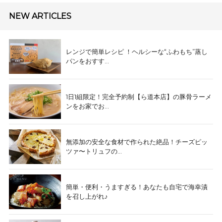
NEW ARTICLES
レンジで簡単レシピ ！ヘルシーな“ふわもち”蒸し
パンをおすす...
1日1組限定！完全予約制【ら道本店】の豚骨ラーメ
ンをお家でお...
無添加の安全な食材で作られた絶品！チーズピッ
ツァ〜トリュフの...
簡単・便利・うますぎる！あなたも自宅で海幸漬
を召し上がれ♪