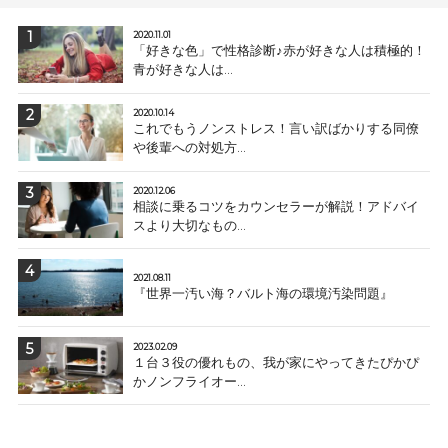
2020.11.01
「好きな色」で性格診断♪赤が好きな人は積極的！
青が好きな人は...
2020.10.14
これでもうノンストレス！言い訳ばかりする同僚
や後輩への対処方...
2020.12.06
相談に乗るコツをカウンセラーが解説！アドバイ
スより大切なもの...
2021.08.11
『世界一汚い海？バルト海の環境汚染問題』
2023.02.09
１台３役の優れもの、我が家にやってきたぴかぴ
かノンフライオー...