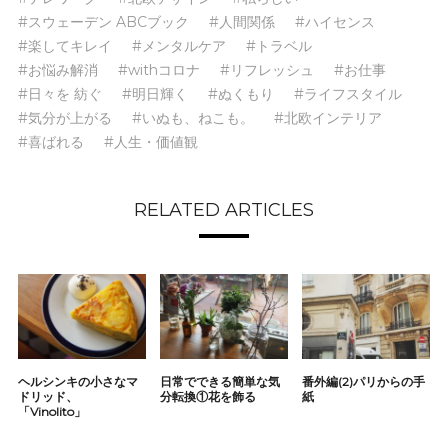
#スウェーデン ABCブック
#人間関係
#ハイセンス
#楽してキレイ
#メンタルケア
#トラベル
#お悩み解消
#withコロナ
#リフレッシュ
#お仕事
#日々を 紡ぐ
#明日輝く
#ぬくもり
#ライフスタイル
#気分が上がる
#いぬも、ねこも。
#北欧インテリア
#喜ばれる
#人生・価値観
RELATED ARTICLES
ヘルシンキの小さなマ
日常でできる簡単な気
番外編(2)パリからの手
ドリッド、
分転換①花を飾る
紙
「Vinolito」