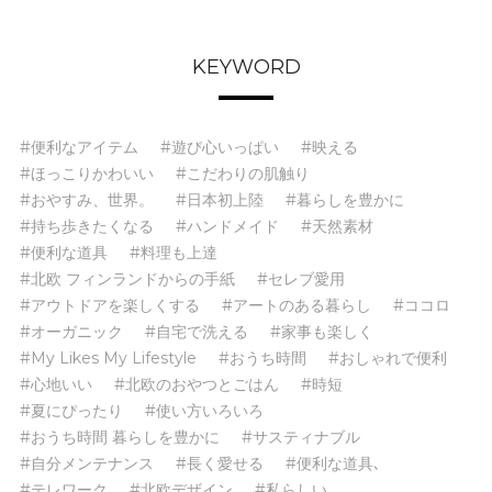
KEYWORD
#便利なアイテム
#遊び心いっぱい
#映える
#ほっこりかわいい
#こだわりの肌触り
#おやすみ、世界。
#日本初上陸
#暮らしを豊かに
#持ち歩きたくなる
#ハンドメイド
#天然素材
#便利な道具
#料理も上達
#北欧 フィンランドからの手紙
#セレブ愛用
#アウトドアを楽しくする
#アートのある暮らし
#ココロ
#オーガニック
#自宅で洗える
#家事も楽しく
#My Likes My Lifestyle
#おうち時間
#おしゃれで便利
#心地いい
#北欧のおやつとごはん
#時短
#夏にぴったり
#使い方いろいろ
#おうち時間 暮らしを豊かに
#サスティナブル
#自分メンテナンス
#長く愛せる
#便利な道具､
#テレワーク
#北欧デザイン
#私らしい