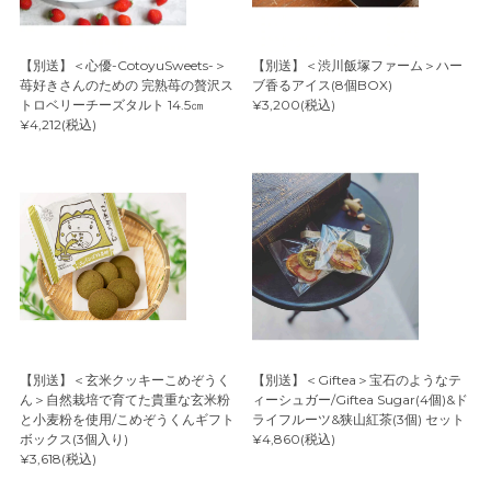
【別送】＜心優-CotoyuSweets-＞
【別送】＜渋川飯塚ファーム＞ハー
苺好きさんのための 完熟苺の贅沢ス
ブ香るアイス(8個BOX)
トロベリーチーズタルト 14.5㎝
¥3,200(税込)
¥4,212(税込)
【別送】＜玄米クッキーこめぞうく
【別送】＜Giftea＞宝石のようなテ
ん＞自然栽培で育てた貴重な玄米粉
ィーシュガー/Giftea Sugar(4個)&ド
と小麦粉を使用/こめぞうくんギフト
ライフルーツ&狭山紅茶(3個) セット
ボックス(3個入り)
¥4,860(税込)
¥3,618(税込)