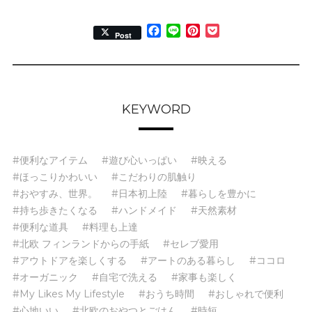
Facebook
Line
Pinterest
Pocket
Post
KEYWORD
#便利なアイテム
#遊び心いっぱい
#映える
#ほっこりかわいい
#こだわりの肌触り
#おやすみ、世界。
#日本初上陸
#暮らしを豊かに
#持ち歩きたくなる
#ハンドメイド
#天然素材
#便利な道具
#料理も上達
#北欧 フィンランドからの手紙
#セレブ愛用
#アウトドアを楽しくする
#アートのある暮らし
#ココロ
#オーガニック
#自宅で洗える
#家事も楽しく
#My Likes My Lifestyle
#おうち時間
#おしゃれで便利
#心地いい
#北欧のおやつとごはん
#時短