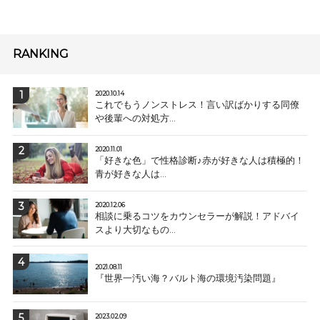
RANKING
2020.10.14
これでもうノンストレス！言い訳ばかりする同僚
や後輩への対処方...
2020.11.01
「好きな色」で性格診断♪赤が好きな人は積極的！
青が好きな人は...
2020.12.06
相談に乗るコツをカウンセラーが解説！アドバイ
スより大切なもの...
2021.08.11
『世界一汚い海？バルト海の環境汚染問題』
2023.02.09