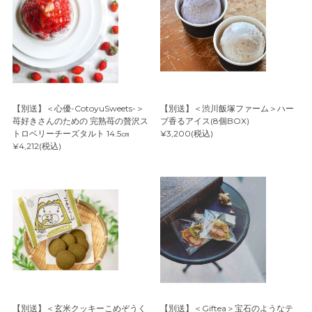
【別送】＜心優-CotoyuSweets-＞
【別送】＜渋川飯塚ファーム＞ハー
苺好きさんのための 完熟苺の贅沢ス
ブ香るアイス(8個BOX)
トロベリーチーズタルト 14.5㎝
¥3,200(税込)
¥4,212(税込)
【別送】＜玄米クッキーこめぞうく
【別送】＜Giftea＞宝石のようなテ