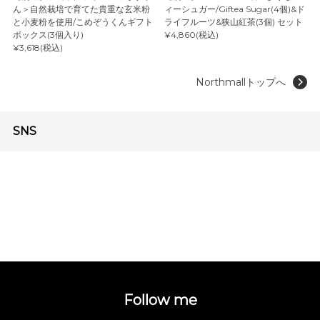
ん＞自然栽培で育てた貴重な玄米粉
ィーシュガー/Giftea Sugar(4個)&ド
と小麦粉を使用/こめぞうくんギフト
ライフルーツ&狭山紅茶(3個) セット
ボックス(3個入り)
¥4,860(税込)
¥3,618(税込)
Northmallトップへ
SNS
Follow me