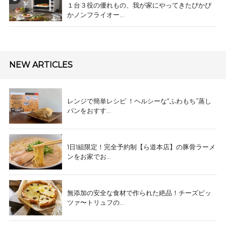
１台３役の優れもの、我が家にやってきたぴかぴ
かノンフライオー...
NEW ARTICLES
レンジで簡単レシピ ！ヘルシーな“ふわもち”蒸し
パンをおすす...
1日1組限定！完全予約制【ら道本店】の豚骨ラーメ
ンをお家でお...
無添加の安全な食材で作られた絶品！チーズピッ
ツァ〜トリュフの...