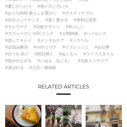
#夏にぴったり
#使い方いろいろ
#おうち時間 暮らしを豊かに
#サスティナブル
#自分メンテナンス
#長く愛せる
#便利な道具､
#テレワーク
#北欧デザイン
#私らしい
#スウェーデン ABCブック
#人間関係
#ハイセンス
#楽してキレイ
#メンタルケア
#トラベル
#お悩み解消
#withコロナ
#リフレッシュ
#お仕事
#日々を 紡ぐ
#明日輝く
#ぬくもり
#ライフスタイル
#気分が上がる
#いぬも、ねこも。
#北欧インテリア
#喜ばれる
#人生・価値観
RELATED ARTICLES