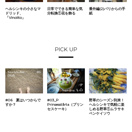
ヘルシンキの小さなマ
日常でできる簡単な気
番外編(2)パリからの手
ドリッド、
分転換①花を飾る
紙
「Vinolito」
PICK UP
#06 夏はいつからで
#03_P
野草のシーズン到来！
すか？
Prinsesstårta（プリン
ヘルシンキで気軽に楽
セスケーキ）
しめる野草①ムラサキ
ベンケイソウ