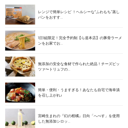
レンジで簡単レシピ ！ヘルシーな“ふわもち”蒸し
パンをおすす...
1日1組限定！完全予約制【ら道本店】の豚骨ラーメ
ンをお家でお...
無添加の安全な食材で作られた絶品！チーズピッ
ツァ〜トリュフの...
簡単・便利・うますぎる！あなたも自宅で海幸漬
を召し上がれ♪
宮崎生まれの『幻の柑橘』日向「へべす」を使用
した無添加シロッ...