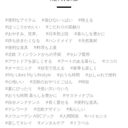
#便利なアイテム
#遊び心いっぱい
#映える
#ほっこりかわいい
#こだわりの肌触り
#おやすみ、世界。
#日本初上陸
#暮らしを豊かに
#持ち歩きたくなる
#ハンドメイド
#天然素材
#便利な道具
#料理も上達
#北欧 フィンランドからの手紙
#セレブ愛用
#アウトドアを楽しくする
#アートのある暮らし
#ココロ
#オーガニック
#自宅で洗える
#家事も楽しく
#My Likes My Lifestyle
#おうち時間
#おしゃれで便利
#心地いい
#北欧のおやつとごはん
#時短
#夏にぴったり
#使い方いろいろ
#おうち時間 暮らしを豊かに
#サスティナブル
#自分メンテナンス
#長く愛せる
#便利な道具､
#テレワーク
#北欧デザイン
#私らしい
#スウェーデン ABCブック
#人間関係
#ハイセンス
#楽してキレイ
#メンタルケア
#トラベル