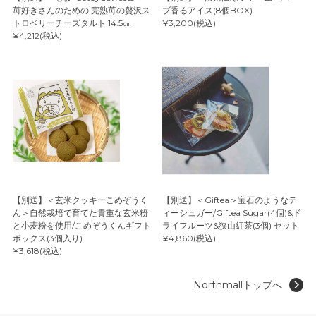
苺好きさんのための 完熟苺の贅沢ス
ブ香るアイス(8個BOX)
トロベリーチーズタルト 14.5㎝
¥3,200(税込)
¥4,212(税込)
【別送】＜玄米クッキーこめぞうく
【別送】＜Giftea＞宝石のようなテ
ん＞自然栽培で育てた貴重な玄米粉
ィーシュガー/Giftea Sugar(4個)&ド
と小麦粉を使用/こめぞうくんギフト
ライフルーツ&狭山紅茶(3個) セット
ボックス(3個入り)
¥4,860(税込)
¥3,618(税込)
Northmallトップへ