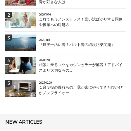
青が好きな人は...
2020.10.14
これでもうノンストレス！言い訳ばかりする同僚
や後輩への対処方...
2021.08.11
『世界一汚い海？バルト海の環境汚染問題』
2020.12.06
相談に乗るコツをカウンセラーが解説！アドバイ
スより大切なもの...
2023.02.09
１台３役の優れもの、我が家にやってきたぴかぴ
かノンフライオー...
NEW ARTICLES