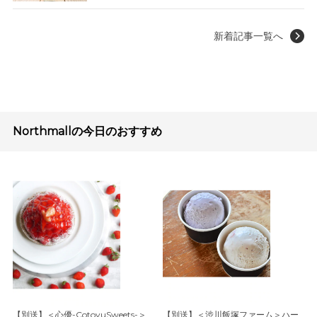
新着記事一覧へ
Northmallの今日のおすすめ
【別送】＜心優-CotoyuSweets-＞
【別送】＜渋川飯塚ファーム＞ハー