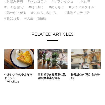
#お悩み解消
#withコロナ
#リフレッシュ
#お仕事
#日々を 紡ぐ
#明日輝く
#ぬくもり
#ライフスタイル
#気分が上がる
#いぬも、ねこも。
#北欧インテリア
#喜ばれる
#人生・価値観
RELATED ARTICLES
ヘルシンキの小さなマ
日常でできる簡単な気
番外編(2)パリからの手
ドリッド、
分転換①花を飾る
紙
「Vinolito」