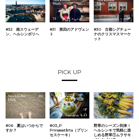
#32 南スウェーデ
#31 第四のアドヴェン
#30 古都シグチュー
ン、ヘルシンボリへ
ト
ナのクリスマスマーケ
ット
PICK UP
#06 夏はいつからで
#03_P
野草のシーズン到来！
すか？
Prinsesstårta（プリン
ヘルシンキで気軽に楽
セスケーキ）
しめる野草①ムラサキ