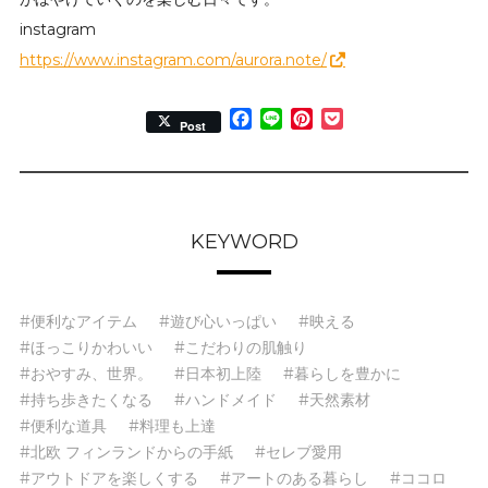
instagram
https://www.instagram.com/aurora.note/
Facebook
Line
Pinterest
Pocket
Post
KEYWORD
#便利なアイテム
#遊び心いっぱい
#映える
#ほっこりかわいい
#こだわりの肌触り
#おやすみ、世界。
#日本初上陸
#暮らしを豊かに
#持ち歩きたくなる
#ハンドメイド
#天然素材
#便利な道具
#料理も上達
#北欧 フィンランドからの手紙
#セレブ愛用
#アウトドアを楽しくする
#アートのある暮らし
#ココロ