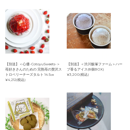
【別送】＜心優-CotoyuSweets-＞
【別送】＜渋川飯塚ファーム＞ハー
苺好きさんのための 完熟苺の贅沢ス
ブ香るアイス(8個BOX)
トロベリーチーズタルト 14.5㎝
¥3,200(税込)
¥4,212(税込)