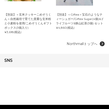
【別送】＜玄米クッキーこめぞうく
【別送】＜Giftea＞宝石のようなテ
ん＞自然栽培で育てた貴重な玄米粉
ィーシュガー/Giftea Sugar(4個)&ド
と小麦粉を使用/こめぞうくんギフト
ライフルーツ&狭山紅茶(3個) セット
ボックス(3個入り)
¥4,860(税込)
¥3,618(税込)
Northmallトップへ
SNS