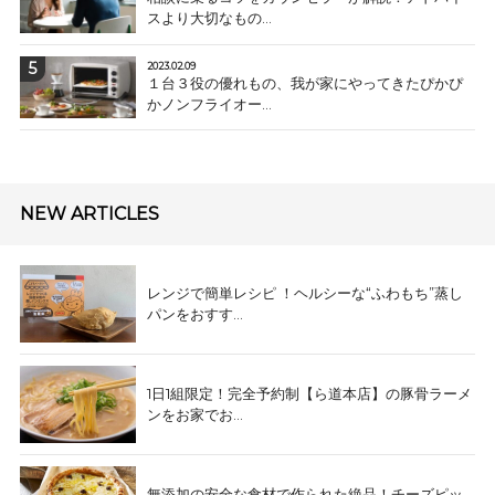
スより大切なもの...
2023.02.09
１台３役の優れもの、我が家にやってきたぴかぴ
かノンフライオー...
NEW ARTICLES
レンジで簡単レシピ ！ヘルシーな“ふわもち”蒸し
パンをおすす...
1日1組限定！完全予約制【ら道本店】の豚骨ラーメ
ンをお家でお...
無添加の安全な食材で作られた絶品！チーズピッ