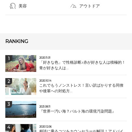
美容
アウトドア
RANKING
2020.11.01
「好きな色」で性格診断♪赤が好きな人は積極的！
青が好きな人は...
2020.10.14
これでもうノンストレス！言い訳ばかりする同僚
や後輩への対処方...
2021.08.11
『世界一汚い海？バルト海の環境汚染問題』
2020.12.06
相談に乗るコツをカウンセラーが解説！アドバイ