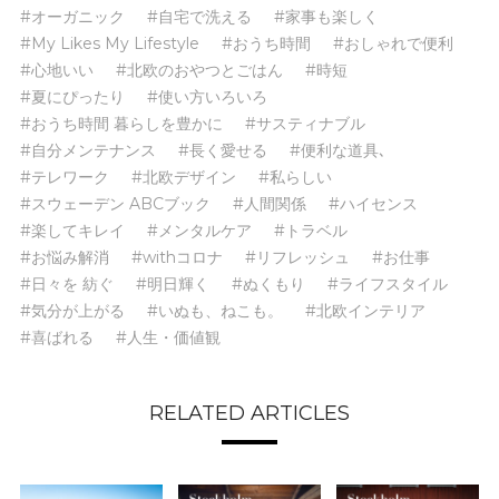
#オーガニック
#自宅で洗える
#家事も楽しく
#My Likes My Lifestyle
#おうち時間
#おしゃれで便利
#心地いい
#北欧のおやつとごはん
#時短
#夏にぴったり
#使い方いろいろ
#おうち時間 暮らしを豊かに
#サスティナブル
#自分メンテナンス
#長く愛せる
#便利な道具､
#テレワーク
#北欧デザイン
#私らしい
#スウェーデン ABCブック
#人間関係
#ハイセンス
#楽してキレイ
#メンタルケア
#トラベル
#お悩み解消
#withコロナ
#リフレッシュ
#お仕事
#日々を 紡ぐ
#明日輝く
#ぬくもり
#ライフスタイル
#気分が上がる
#いぬも、ねこも。
#北欧インテリア
#喜ばれる
#人生・価値観
RELATED ARTICLES