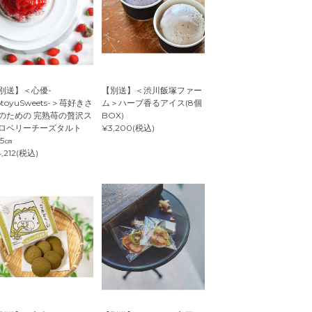
別送】＜心優-
【別送】＜渋川飯塚ファー
otoyuSweets-＞苺好きさ
ム＞ハーブ香るアイス(8個
のための 完熟苺の贅沢ス
BOX)
ロベリーチーズタルト
¥3,200(税込)
.5㎝
,212(税込)