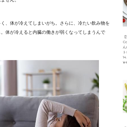
多く、体が冷えてしまいがち。さらに、冷たい飲み物を
も。体が冷えると内臓の働きが弱くなってしまうんで
【
C
ん
ト
14
¥4