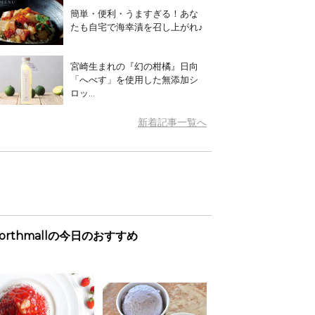
簡単・便利・うますぎる！あな
たも自宅で海幸漬を召し上がれ♪
宮崎生まれの『幻の柑橘』日向
「へべす」を使用した無添加シ
ロッ...
新着記事一覧へ
orthmallの今日のおすすめ