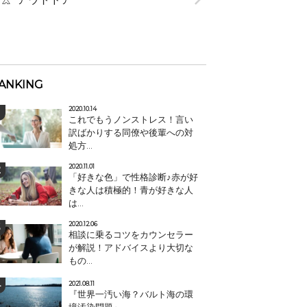
ANKING
2020.10.14
これでもうノンストレス！言い
訳ばかりする同僚や後輩への対
処方...
2020.11.01
「好きな色」で性格診断♪赤が好
きな人は積極的！青が好きな人
は...
2020.12.06
相談に乗るコツをカウンセラー
が解説！アドバイスより大切な
もの...
2021.08.11
『世界一汚い海？バルト海の環