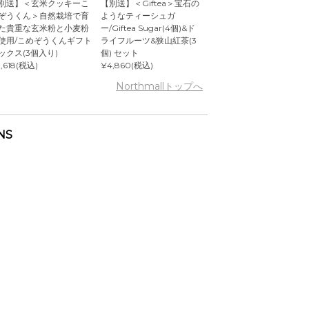
別送】＜玄米クッキーこ
【別送】＜Giftea＞宝石の
ぞうくん＞自然栽培で育
ようなティーシュガ
た貴重な玄米粉と小麦粉
ー/Giftea Sugar(4個)&ド
使用/こめぞうくんギフト
ライフルーツ&狭山紅茶(3
ックス(3個入り)
個) セット
,618(税込)
¥4,860(税込)
Northmallトップへ
NS