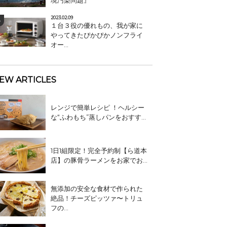
境汚染問題』
2023.02.09
１台３役の優れもの、我が家に
やってきたぴかぴかノンフライ
オー...
EW ARTICLES
レンジで簡単レシピ ！ヘルシー
な“ふわもち”蒸しパンをおすす...
1日1組限定！完全予約制【ら道本
店】の豚骨ラーメンをお家でお...
無添加の安全な食材で作られた
絶品！チーズピッツァ〜トリュ
フの...