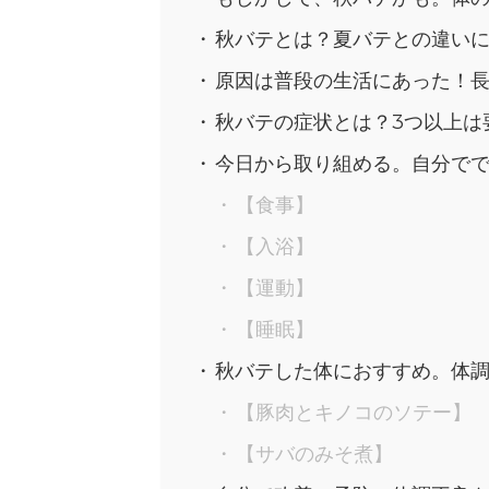
秋バテとは？夏バテとの違い
原因は普段の生活にあった！
秋バテの症状とは？3つ以上は
今日から取り組める。自分で
【食事】
【入浴】
【運動】
【睡眠】
秋バテした体におすすめ。体
【豚肉とキノコのソテー】
【サバのみそ煮】