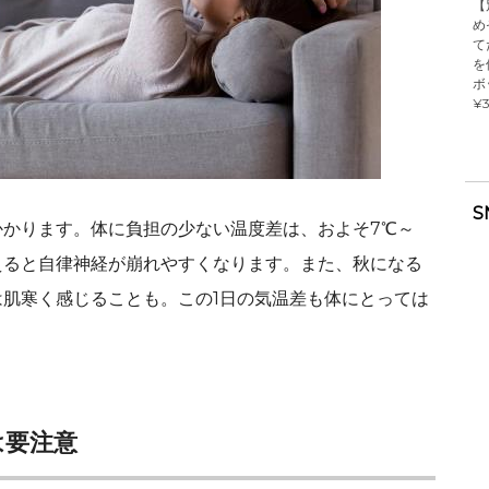
【
め
て
を
ボ
¥3
S
かります。体に負担の少ない温度差は、およそ7℃～
えると自律神経が崩れやすくなります。また、秋になる
肌寒く感じることも。この1日の気温差も体にとっては
は要注意