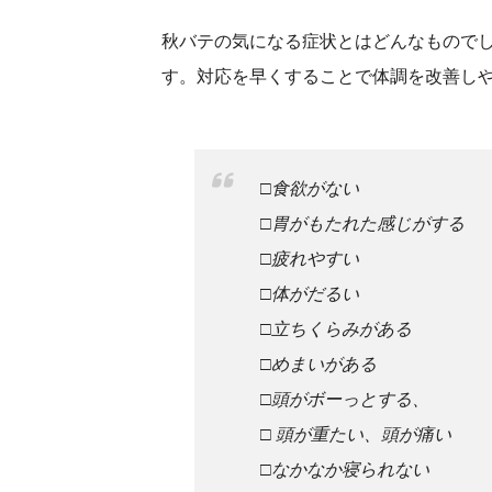
秋バテの気になる症状とはどんなもので
す。対応を早くすることで体調を改善し
□食欲がない
□胃がもたれた感じがする
□疲れやすい
□体がだるい
□立ちくらみがある
□めまいがある
□頭がボーっとする、
□ 頭が重たい、頭が痛い
□なかなか寝られない