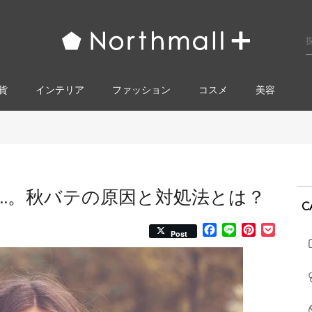
貨
インテリア
ファッション
コスメ​
美容
…。秋バテの原因と対処法とは？
C
Facebook
Line
Pinterest
Pocke
Post