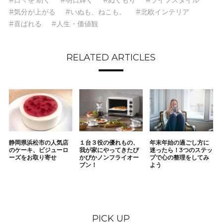
#日々を 紡ぐ
#明日輝く
#ぬくもり
#ライフスタイル
#気分が上がる
#いぬも、ねこも。
#北欧インテリア
#喜ばれる
#人生・価値観
RELATED ARTICLES
静岡県浜松市の人気店
１台３役の優れもの、
年末年始の過ごし方に
のケーキ、ビジューロ
我が家にやってきたぴ
迷ったら！3つのステッ
ーズをお取り寄せ
かぴかノンフライオー
プで心の整理をしてみ
ブン！
よう
PICK UP