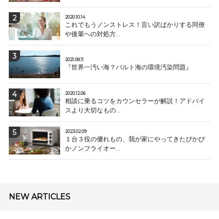
2020.10.14
これでもうノンストレス！言い訳ばかりする同僚
や後輩への対処方...
2021.08.11
『世界一汚い海？バルト海の環境汚染問題』
2020.12.06
相談に乗るコツをカウンセラーが解説！アドバイ
スより大切なもの...
2023.02.09
１台３役の優れもの、我が家にやってきたぴかぴ
かノンフライオー...
NEW ARTICLES