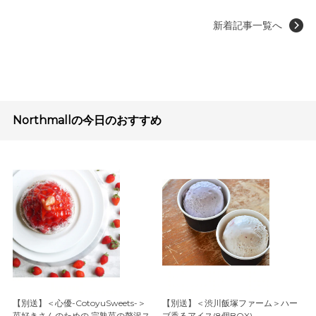
新着記事一覧へ
Northmallの今日のおすすめ
【別送】＜心優-CotoyuSweets-＞
【別送】＜渋川飯塚ファーム＞ハー
苺好きさんのための 完熟苺の贅沢ス
ブ香るアイス(8個BOX)