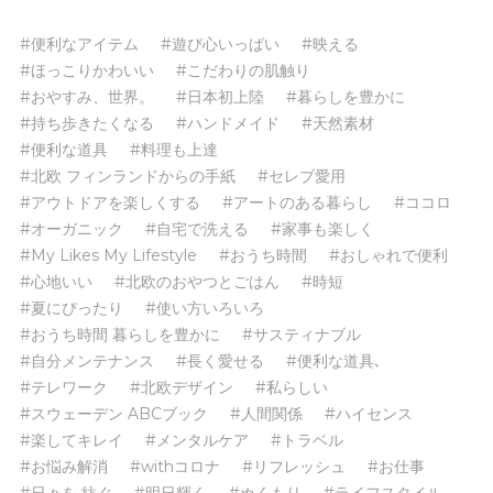
#便利なアイテム
#遊び心いっぱい
#映える
#ほっこりかわいい
#こだわりの肌触り
#おやすみ、世界。
#日本初上陸
#暮らしを豊かに
#持ち歩きたくなる
#ハンドメイド
#天然素材
#便利な道具
#料理も上達
#北欧 フィンランドからの手紙
#セレブ愛用
#アウトドアを楽しくする
#アートのある暮らし
#ココロ
#オーガニック
#自宅で洗える
#家事も楽しく
#My Likes My Lifestyle
#おうち時間
#おしゃれで便利
#心地いい
#北欧のおやつとごはん
#時短
#夏にぴったり
#使い方いろいろ
#おうち時間 暮らしを豊かに
#サスティナブル
#自分メンテナンス
#長く愛せる
#便利な道具､
#テレワーク
#北欧デザイン
#私らしい
#スウェーデン ABCブック
#人間関係
#ハイセンス
#楽してキレイ
#メンタルケア
#トラベル
#お悩み解消
#withコロナ
#リフレッシュ
#お仕事