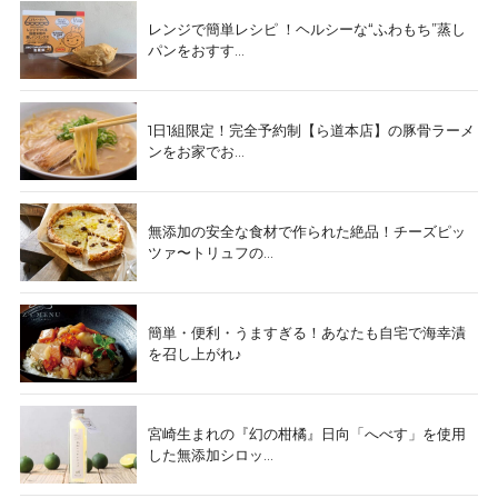
レンジで簡単レシピ ！ヘルシーな“ふわもち”蒸し
パンをおすす...
1日1組限定！完全予約制【ら道本店】の豚骨ラーメ
ンをお家でお...
無添加の安全な食材で作られた絶品！チーズピッ
ツァ〜トリュフの...
簡単・便利・うますぎる！あなたも自宅で海幸漬
を召し上がれ♪
宮崎生まれの『幻の柑橘』日向「へべす」を使用
した無添加シロッ...