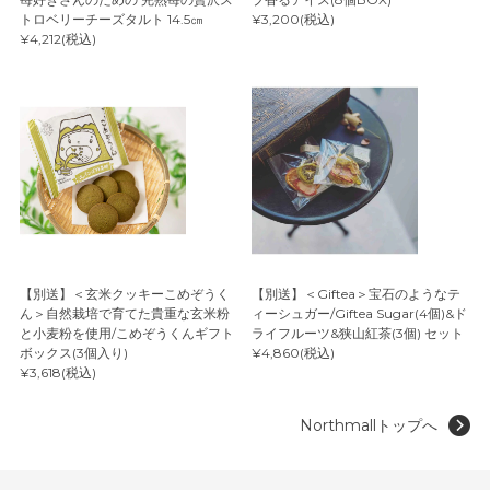
トロベリーチーズタルト 14.5㎝
¥3,200(税込)
¥4,212(税込)
【別送】＜玄米クッキーこめぞうく
【別送】＜Giftea＞宝石のようなテ
ん＞自然栽培で育てた貴重な玄米粉
ィーシュガー/Giftea Sugar(4個)&ド
と小麦粉を使用/こめぞうくんギフト
ライフルーツ&狭山紅茶(3個) セット
ボックス(3個入り)
¥4,860(税込)
¥3,618(税込)
Northmallトップへ