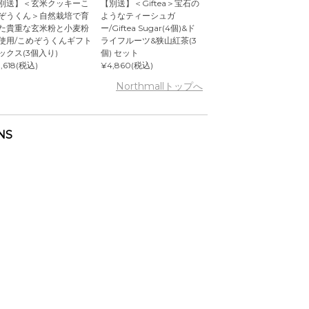
別送】＜玄米クッキーこ
【別送】＜Giftea＞宝石の
ぞうくん＞自然栽培で育
ようなティーシュガ
た貴重な玄米粉と小麦粉
ー/Giftea Sugar(4個)&ド
使用/こめぞうくんギフト
ライフルーツ&狭山紅茶(3
ックス(3個入り)
個) セット
,618(税込)
¥4,860(税込)
Northmallトップへ
NS