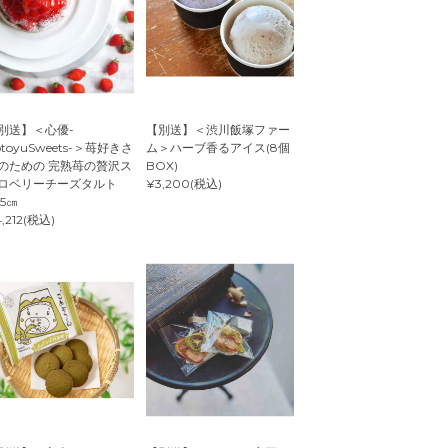
別送】＜心優-
【別送】＜渋川飯塚ファー
otoyuSweets-＞苺好きさ
ム＞ハーブ香るアイス(8個
のための 完熟苺の贅沢ス
BOX)
ロベリーチーズタルト
¥3,200(税込)
.5㎝
,212(税込)