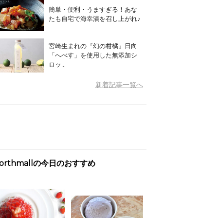
簡単・便利・うますぎる！あな
たも自宅で海幸漬を召し上がれ♪
宮崎生まれの『幻の柑橘』日向
「へべす」を使用した無添加シ
ロッ...
新着記事一覧へ
orthmallの今日のおすすめ