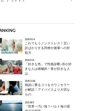
ANKING
2020.10.14
これでもうノンストレス！言い
訳ばかりする同僚や後輩への対
処方...
2020.11.01
「好きな色」で性格診断♪赤が好
きな人は積極的！青が好きな人
は...
2020.12.06
相談に乗るコツをカウンセラー
が解説！アドバイスより大切な
もの...
2021.08.11
『世界一汚い海？バルト海の環