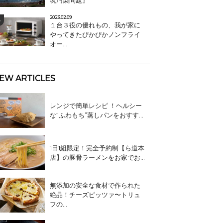
境汚染問題』
2023.02.09
１台３役の優れもの、我が家に
やってきたぴかぴかノンフライ
オー...
EW ARTICLES
レンジで簡単レシピ ！ヘルシー
な“ふわもち”蒸しパンをおすす...
1日1組限定！完全予約制【ら道本
店】の豚骨ラーメンをお家でお...
無添加の安全な食材で作られた
絶品！チーズピッツァ〜トリュ
フの...