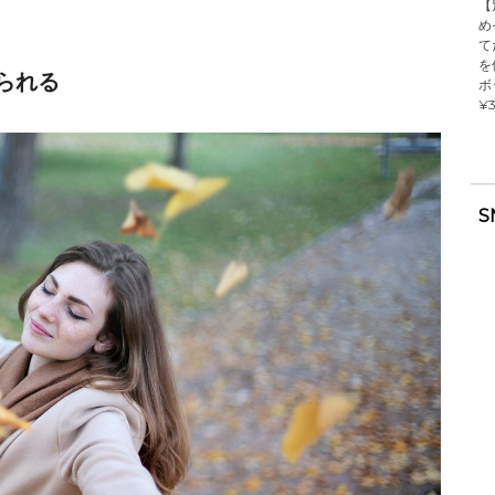
【
め
て
を
られる
ボ
¥3
S