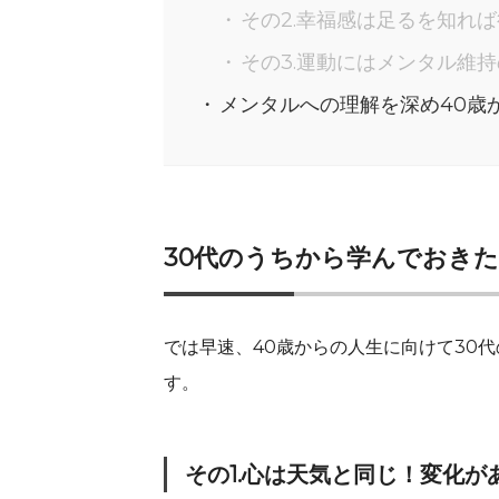
その2.幸福感は足るを知れ
その3.運動にはメンタル維
メンタルへの理解を深め40歳
30代のうちから学んでおき
では早速、40歳からの人生に向けて30
す。
その1.心は天気と同じ！変化が