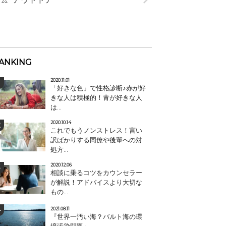
ANKING
2020.11.01
「好きな色」で性格診断♪赤が好
きな人は積極的！青が好きな人
は...
2020.10.14
これでもうノンストレス！言い
訳ばかりする同僚や後輩への対
処方...
2020.12.06
相談に乗るコツをカウンセラー
が解説！アドバイスより大切な
もの...
2021.08.11
『世界一汚い海？バルト海の環