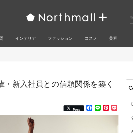
貨
インテリア
ファッション
コスメ​
美容
輩・新入社員との信頼関係を築く
C
Facebook
Line
Pinterest
Pocke
Post