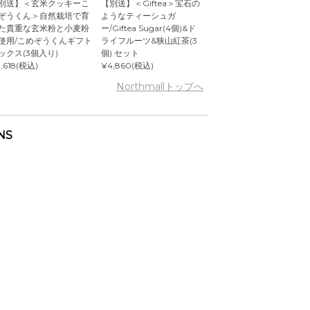
別送】＜玄米クッキーこ
【別送】＜Giftea＞宝石の
ぞうくん＞自然栽培で育
ようなティーシュガ
た貴重な玄米粉と小麦粉
ー/Giftea Sugar(4個)&ド
使用/こめぞうくんギフト
ライフルーツ&狭山紅茶(3
ックス(3個入り)
個) セット
,618(税込)
¥4,860(税込)
Northmallトップへ
NS