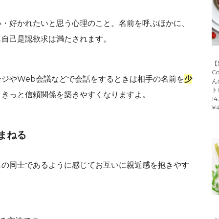
い・好かれたいと思う心理のこと。名前を呼ぶほかに、
も自己是認欲求は満たされます。
【
C
ジやWeb会議などで会話をするときは相手の名前を
少
ん
ト
。きっと信頼関係を築きやすくなりますよ。
14
¥4
まねる
もの同士であるように感じてお互いに親近感を抱きやす