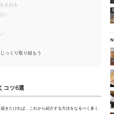
ポをまねる
しない
い
N
ずじっくり取り組もう
くコツ6選
を築きたければ、これから紹介する方法をなるべく多く