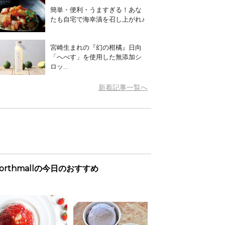
簡単・便利・うますぎる！あな
たも自宅で海幸漬を召し上がれ♪
宮崎生まれの『幻の柑橘』日向
「へべす」を使用した無添加シ
ロッ...
新着記事一覧へ
orthmallの今日のおすすめ