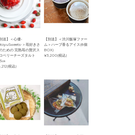
別送】＜心優-
【別送】＜渋川飯塚ファー
otoyuSweets-＞苺好きさ
ム＞ハーブ香るアイス(8個
のための 完熟苺の贅沢ス
BOX)
ロベリーチーズタルト
¥3,200(税込)
.5㎝
,212(税込)