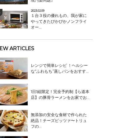
境汚染問題』
2023.02.09
１台３役の優れもの、我が家に
やってきたぴかぴかノンフライ
オー...
EW ARTICLES
レンジで簡単レシピ ！ヘルシー
な“ふわもち”蒸しパンをおすす...
1日1組限定！完全予約制【ら道本
店】の豚骨ラーメンをお家でお...
無添加の安全な食材で作られた
絶品！チーズピッツァ〜トリュ
フの...