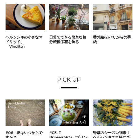
ヘルシンキの小さなマ
日常でできる簡単な気
番外編(2)パリからの手
ドリッド、
分転換①花を飾る
紙
「Vinolito」
PICK UP
#06 夏はいつからで
#03_P
野草のシーズン到来！
すか？
Prinsesstårta（プリン
ヘルシンキで気軽に楽