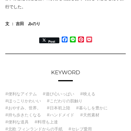
行でした。
文 ： 吉田 みのり
Facebook
Line
Pinterest
Pocket
Post
KEYWORD
#便利なアイテム
#遊び心いっぱい
#映える
#ほっこりかわいい
#こだわりの肌触り
#おやすみ、世界。
#日本初上陸
#暮らしを豊かに
#持ち歩きたくなる
#ハンドメイド
#天然素材
#便利な道具
#料理も上達
#北欧 フィンランドからの手紙
#セレブ愛用