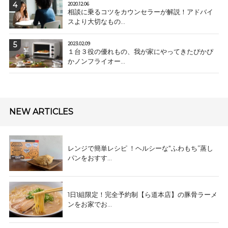
2020.12.06
相談に乗るコツをカウンセラーが解説！アドバイ
スより大切なもの...
2023.02.09
１台３役の優れもの、我が家にやってきたぴかぴ
かノンフライオー...
NEW ARTICLES
レンジで簡単レシピ ！ヘルシーな“ふわもち”蒸し
パンをおすす...
1日1組限定！完全予約制【ら道本店】の豚骨ラーメ
ンをお家でお...