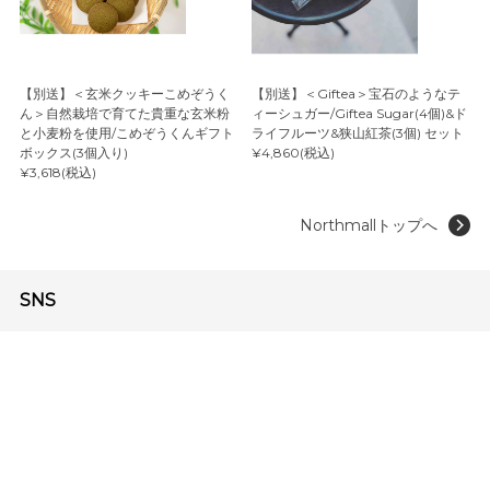
【別送】＜玄米クッキーこめぞうく
【別送】＜Giftea＞宝石のようなテ
ん＞自然栽培で育てた貴重な玄米粉
ィーシュガー/Giftea Sugar(4個)&ド
と小麦粉を使用/こめぞうくんギフト
ライフルーツ&狭山紅茶(3個) セット
ボックス(3個入り)
¥4,860(税込)
¥3,618(税込)
Northmallトップへ
SNS