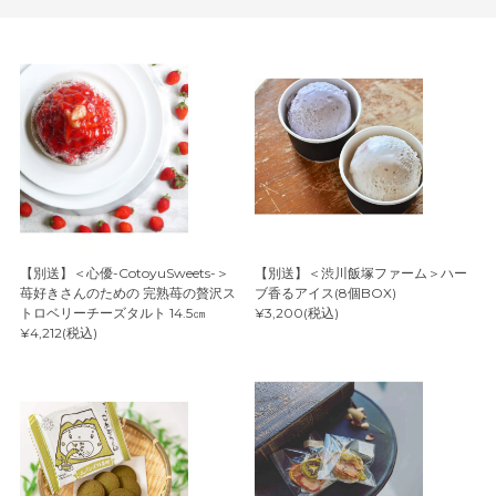
【別送】＜心優-CotoyuSweets-＞
【別送】＜渋川飯塚ファーム＞ハー
苺好きさんのための 完熟苺の贅沢ス
ブ香るアイス(8個BOX)
トロベリーチーズタルト 14.5㎝
¥3,200(税込)
¥4,212(税込)