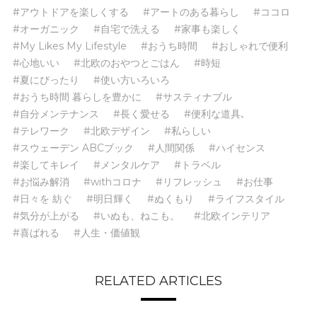
#アウトドアを楽しくする
#アートのある暮らし
#ココロ
#オーガニック
#自宅で洗える
#家事も楽しく
#My Likes My Lifestyle
#おうち時間
#おしゃれで便利
#心地いい
#北欧のおやつとごはん
#時短
#夏にぴったり
#使い方いろいろ
#おうち時間 暮らしを豊かに
#サスティナブル
#自分メンテナンス
#長く愛せる
#便利な道具､
#テレワーク
#北欧デザイン
#私らしい
#スウェーデン ABCブック
#人間関係
#ハイセンス
#楽してキレイ
#メンタルケア
#トラベル
#お悩み解消
#withコロナ
#リフレッシュ
#お仕事
#日々を 紡ぐ
#明日輝く
#ぬくもり
#ライフスタイル
#気分が上がる
#いぬも、ねこも。
#北欧インテリア
#喜ばれる
#人生・価値観
RELATED ARTICLES