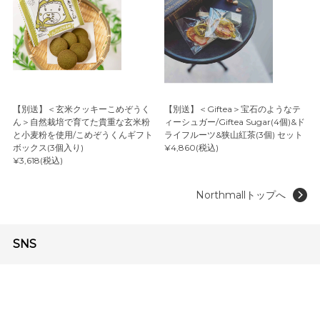
【別送】＜玄米クッキーこめぞうく
【別送】＜Giftea＞宝石のようなテ
ん＞自然栽培で育てた貴重な玄米粉
ィーシュガー/Giftea Sugar(4個)&ド
と小麦粉を使用/こめぞうくんギフト
ライフルーツ&狭山紅茶(3個) セット
ボックス(3個入り)
¥4,860(税込)
¥3,618(税込)
Northmallトップへ
SNS