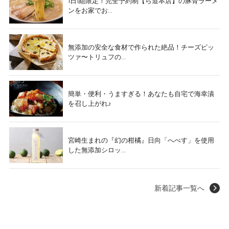
1日1組限定！完全予約制【ら道本店】の豚骨ラーメ
ンをお家でお...
無添加の安全な食材で作られた絶品！チーズピッ
ツァ〜トリュフの...
簡単・便利・うますぎる！あなたも自宅で海幸漬
を召し上がれ♪
宮崎生まれの『幻の柑橘』日向「へべす」を使用
した無添加シロッ...
新着記事一覧へ