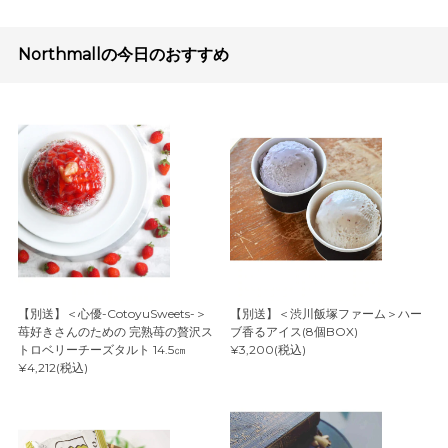
Northmallの今日のおすすめ
【別送】＜心優-CotoyuSweets-＞
【別送】＜渋川飯塚ファーム＞ハー
苺好きさんのための 完熟苺の贅沢ス
ブ香るアイス(8個BOX)
トロベリーチーズタルト 14.5㎝
¥3,200(税込)
¥4,212(税込)