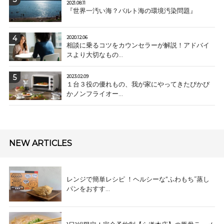
2021.08.11
『世界一汚い海？バルト海の環境汚染問題』
2020.12.06
相談に乗るコツをカウンセラーが解説！アドバイ
スより大切なもの...
2023.02.09
１台３役の優れもの、我が家にやってきたぴかぴ
かノンフライオー...
NEW ARTICLES
レンジで簡単レシピ ！ヘルシーな“ふわもち”蒸し
パンをおすす...