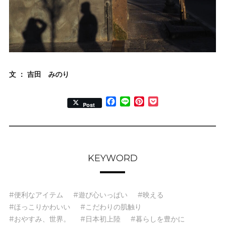
文 ： 吉田 みのり
Facebook
Line
Pinterest
Pocket
Post
KEYWORD
#便利なアイテム
#遊び心いっぱい
#映える
#ほっこりかわいい
#こだわりの肌触り
#おやすみ、世界。
#日本初上陸
#暮らしを豊かに