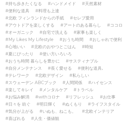
#持ち歩きたくなる
#ハンドメイド
#天然素材
#便利な道具
#料理も上達
#北欧 フィンランドからの手紙
#セレブ愛用
#アウトドアを楽しくする
#アートのある暮らし
#ココロ
#オーガニック
#自宅で洗える
#家事も楽しく
#My Likes My Lifestyle
#おうち時間
#おしゃれで便利
#心地いい
#北欧のおやつとごはん
#時短
#夏にぴったり
#使い方いろいろ
#おうち時間 暮らしを豊かに
#サスティナブル
#自分メンテナンス
#長く愛せる
#便利な道具､
#テレワーク
#北欧デザイン
#私らしい
#スウェーデン ABCブック
#人間関係
#ハイセンス
#楽してキレイ
#メンタルケア
#トラベル
#お悩み解消
#withコロナ
#リフレッシュ
#お仕事
#日々を 紡ぐ
#明日輝く
#ぬくもり
#ライフスタイル
#気分が上がる
#いぬも、ねこも。
#北欧インテリア
#喜ばれる
#人生・価値観