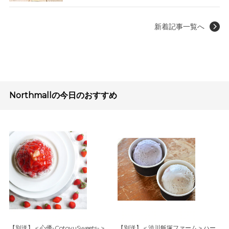
新着記事一覧へ
Northmallの今日のおすすめ
【別送】＜心優-CotoyuSweets-＞
【別送】＜渋川飯塚ファーム＞ハー