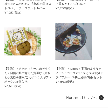
苺好きさんのための 完熟苺の贅沢ス
ブ香るアイス(8個BOX)
トロベリーチーズタルト 14.5㎝
¥3,200(税込)
¥4,212(税込)
【別送】＜玄米クッキーこめぞうく
【別送】＜Giftea＞宝石のようなテ
ん＞自然栽培で育てた貴重な玄米粉
ィーシュガー/Giftea Sugar(4個)&ド
と小麦粉を使用/こめぞうくんギフト
ライフルーツ&狭山紅茶(3個) セット
ボックス(3個入り)
¥4,860(税込)
¥3,618(税込)
Northmallトップへ