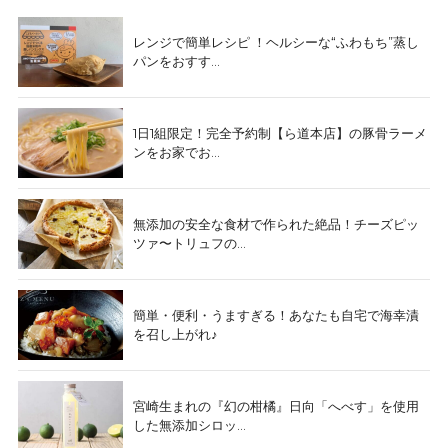
レンジで簡単レシピ ！ヘルシーな“ふわもち”蒸し
パンをおすす...
1日1組限定！完全予約制【ら道本店】の豚骨ラーメ
ンをお家でお...
無添加の安全な食材で作られた絶品！チーズピッ
ツァ〜トリュフの...
簡単・便利・うますぎる！あなたも自宅で海幸漬
を召し上がれ♪
宮崎生まれの『幻の柑橘』日向「へべす」を使用
した無添加シロッ...