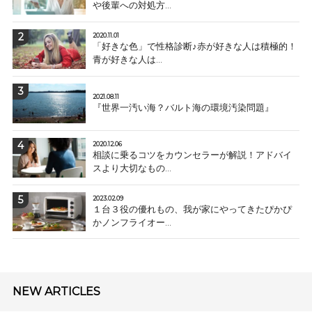
や後輩への対処方...
2020.11.01
「好きな色」で性格診断♪赤が好きな人は積極的！
青が好きな人は...
2021.08.11
『世界一汚い海？バルト海の環境汚染問題』
2020.12.06
相談に乗るコツをカウンセラーが解説！アドバイ
スより大切なもの...
2023.02.09
１台３役の優れもの、我が家にやってきたぴかぴ
かノンフライオー...
NEW ARTICLES