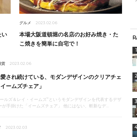
グルメ
2023.02.06
たい
本場大阪道頓堀の名店のお好み焼き・た
R
こ焼きを簡単に自宅で！
雑貨
2023.02.06
年愛され続けている、モダンデザインのクリアチェ
「イームズチェア」
ャールズ＆レイ・イームズ”というモダンデザインを代表するデザ
ーが手掛けた「イームズチェア」 他にはない、斬新なデ...
メ
2023.02.03