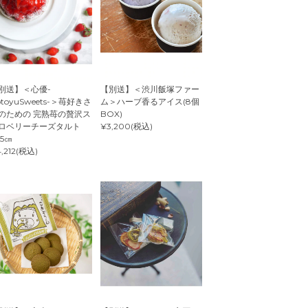
別送】＜心優-
【別送】＜渋川飯塚ファー
otoyuSweets-＞苺好きさ
ム＞ハーブ香るアイス(8個
のための 完熟苺の贅沢ス
BOX)
ロベリーチーズタルト
¥3,200(税込)
.5㎝
,212(税込)