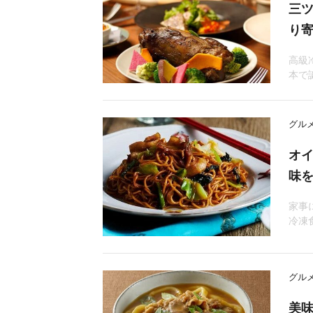
三
り
高級
本で
グル
オ
味
家事
冷凍
グル
美味