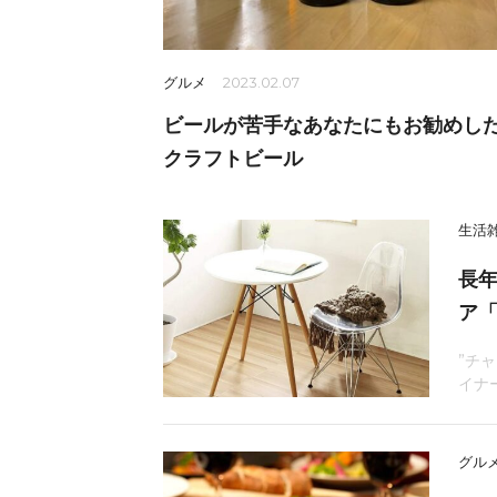
グルメ
2023.02.07
ビールが苦手なあなたにもお勧めし
クラフトビール
生活
長
ア
”チ
イナ
グル