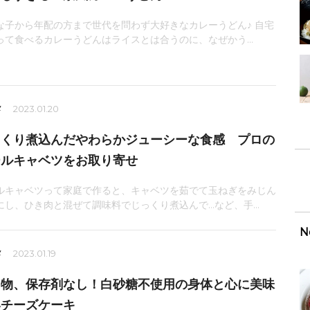
な子から年配の方まで世代を問わず大好きなカレーうどん♪ 自宅
って食べるカレーうどんはライスとは合うのに、なぜかう...
メ
2023.01.20
っくり煮込んだやわらかジューシーな食感 プロの
ールキャベツをお取り寄せ
ルキャベツって家庭で作ると、キャベツを茹でて玉ねぎをみじん
にし、ひき肉と混ぜて調味料でじっくり煮込んで…など、手...
N
メ
2023.01.19
加物、保存剤なし！白砂糖不使用の身体と心に美味
いチーズケーキ