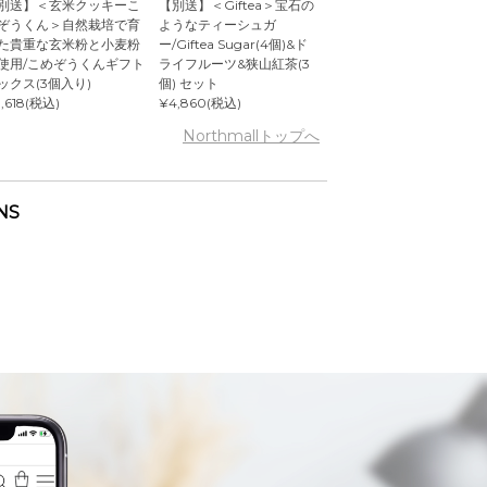
別送】＜玄米クッキーこ
【別送】＜Giftea＞宝石の
ぞうくん＞自然栽培で育
ようなティーシュガ
た貴重な玄米粉と小麦粉
ー/Giftea Sugar(4個)&ド
使用/こめぞうくんギフト
ライフルーツ&狭山紅茶(3
ックス(3個入り)
個) セット
,618(税込)
¥4,860(税込)
Northmallトップへ
NS