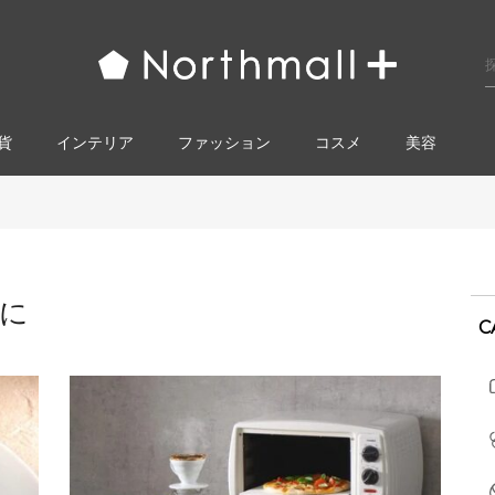
貨
インテリア
ファッション
コスメ​
美容
かに
C