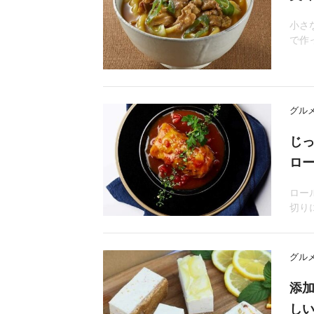
小さ
で作
グル
じ
ロ
ロー
切り
グル
添
し