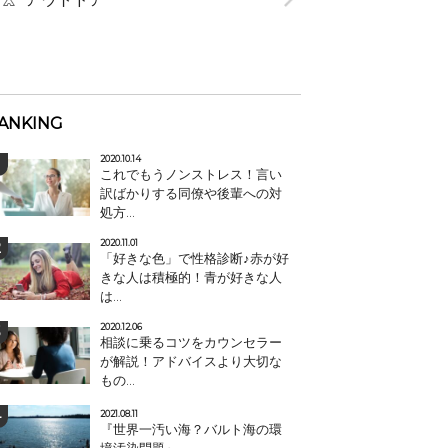
ANKING
2020.10.14
これでもうノンストレス！言い
訳ばかりする同僚や後輩への対
処方...
2020.11.01
「好きな色」で性格診断♪赤が好
きな人は積極的！青が好きな人
は...
2020.12.06
相談に乗るコツをカウンセラー
が解説！アドバイスより大切な
もの...
2021.08.11
『世界一汚い海？バルト海の環