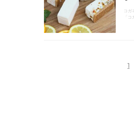
コガ
「コ
1