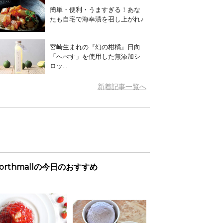
簡単・便利・うますぎる！あな
たも自宅で海幸漬を召し上がれ♪
宮崎生まれの『幻の柑橘』日向
「へべす」を使用した無添加シ
ロッ...
新着記事一覧へ
orthmallの今日のおすすめ