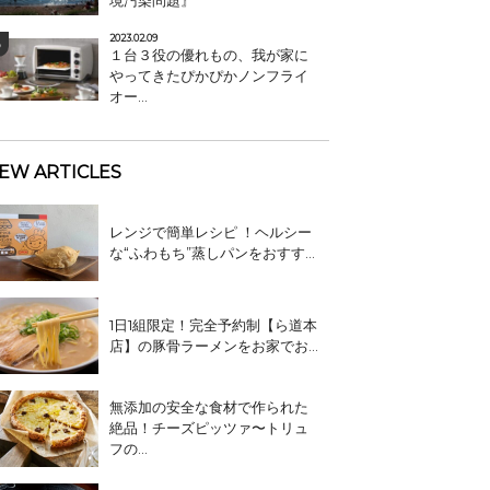
境汚染問題』
2023.02.09
１台３役の優れもの、我が家に
やってきたぴかぴかノンフライ
オー...
EW ARTICLES
レンジで簡単レシピ ！ヘルシー
な“ふわもち”蒸しパンをおすす...
1日1組限定！完全予約制【ら道本
店】の豚骨ラーメンをお家でお...
無添加の安全な食材で作られた
絶品！チーズピッツァ〜トリュ
フの...