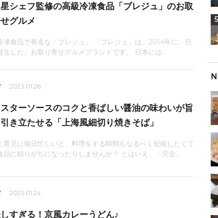
ツ星シェフ監修の高級冷凍食品「ブレジュ」のお取
寄せグルメ
冷凍食品で有名な「ブレジュ」 「ブレジュ」は、2014年に、日
誕生した、お取り寄せグルメブランドです。 日本には...
N
メ
2023.01.26
イスターソースのコクと香ばしい醤油の味わいが旨
を引き立たせる「上海風細切り焼きそば」
に育児に毎日忙しいと、料理をする時間もなるべく短縮したくて
食品に頼りがちになったりしませんか？ とはいえ、「完全...
メ
2023.01.24
しすぎる！京風カレーうどん♪