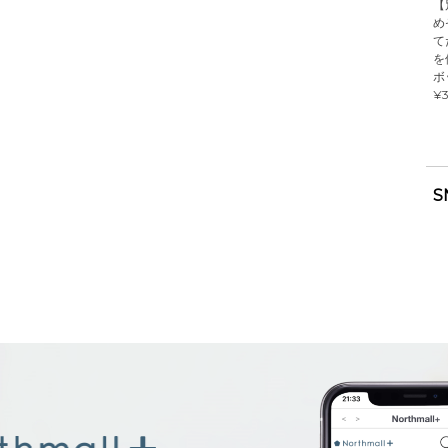
【
め
て
を
ボ
¥3
S