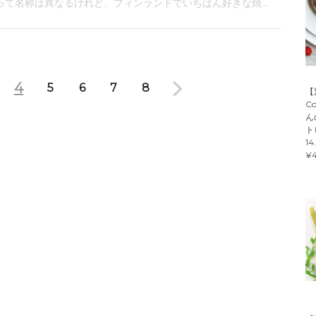
って名称は異なるけれど、フィンランドでいちばん好きな焼...
4
5
6
7
8
【
C
ん
ト
14
¥4