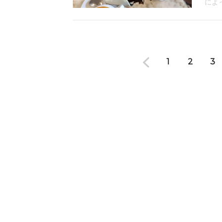
によ
1
2
3