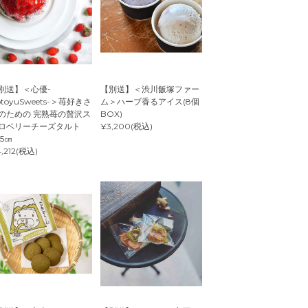
別送】＜心優-
【別送】＜渋川飯塚ファー
otoyuSweets-＞苺好きさ
ム＞ハーブ香るアイス(8個
のための 完熟苺の贅沢ス
BOX)
ロベリーチーズタルト
¥3,200(税込)
.5㎝
,212(税込)