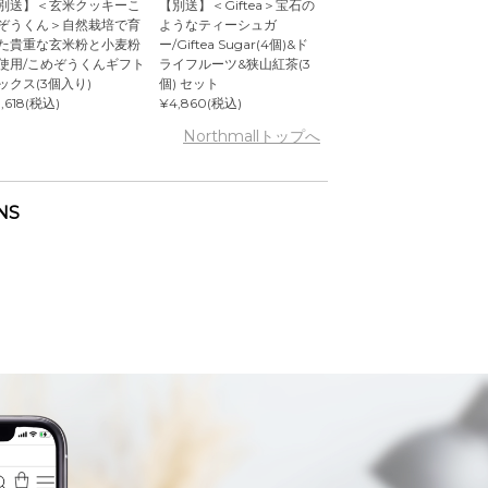
別送】＜玄米クッキーこ
【別送】＜Giftea＞宝石の
ぞうくん＞自然栽培で育
ようなティーシュガ
た貴重な玄米粉と小麦粉
ー/Giftea Sugar(4個)&ド
使用/こめぞうくんギフト
ライフルーツ&狭山紅茶(3
ックス(3個入り)
個) セット
,618(税込)
¥4,860(税込)
Northmallトップへ
NS