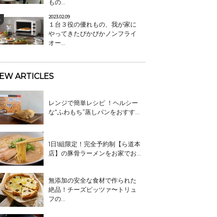
もの...
2023.02.09
１台３役の優れもの、我が家に
やってきたぴかぴかノンフライ
オー...
EW ARTICLES
レンジで簡単レシピ ！ヘルシー
な“ふわもち”蒸しパンをおすす...
1日1組限定！完全予約制【ら道本
店】の豚骨ラーメンをお家でお...
無添加の安全な食材で作られた
絶品！チーズピッツァ〜トリュ
フの...