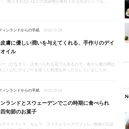
い。 数えきれないほどの洗濯物が垂れ下がる窓がいくつも...
 フィンランドからの手紙
2022.01.28
の皮膚に優しい潤いを与えてくれる、手作りのデイ
ーオイル
ジー（ひなぎく）は食べられる花でもあるので、春から夏の間は
咲くたびにデイジーを使った料理を作ったりしていましたが...
 フィンランドからの手紙
2022.01.26
N
ィンランドとスウェーデンでこの時期に食べられ
、四旬節のお菓子
キアイスプッラ、セムラ、ファストラーグズブッレ…地域や言語