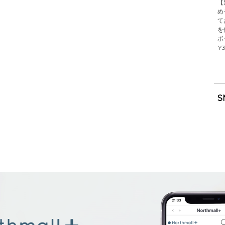
【
め
て
を
ボ
¥3
S