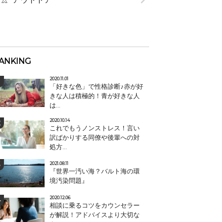
ANKING
2020.11.01
「好きな色」で性格診断♪赤が好
きな人は積極的！青が好きな人
は...
2020.10.14
これでもうノンストレス！言い
訳ばかりする同僚や後輩への対
処方...
2021.08.11
『世界一汚い海？バルト海の環
境汚染問題』
2020.12.06
相談に乗るコツをカウンセラー
が解説！アドバイスより大切な