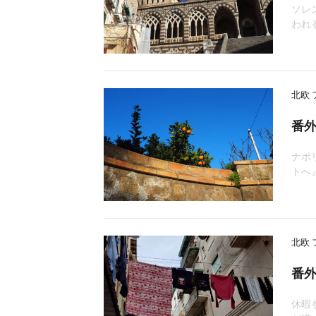
ソレ
われ
北欧
番外
ナポ
トへ
北欧
番外
休暇