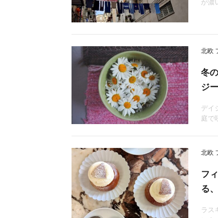
が濃
北欧
冬
ジ
デイ
庭で
北欧
フ
る
ラス