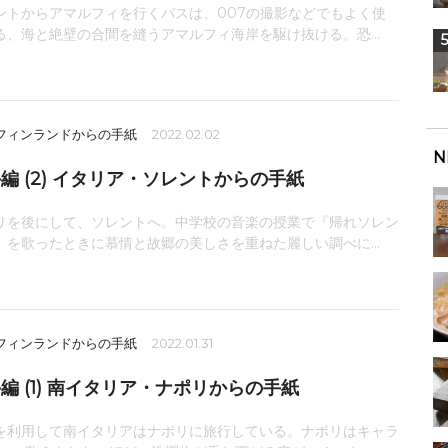
ントからアマルフィを行くバスは、007の撮影などでもよく使
る、海と絶壁の合間を縫うアマルフィ海岸を駆け抜ける。恐...
 フィンランドからの手紙
2022.02.02
N
編 (2) イタリア・ソレントからの手紙
リを後にして、ソレントへ。中学校の音楽の授業で『帰れソレン
』を歌ったときに慕情と故郷の美しさを重ねた麗しい調べに...
 フィンランドからの手紙
2022.01.31
編 (1) 南イタリア・ナポリからの手紙
を利用して南イタリアはナポリに旅行している。ナポリはキャラ