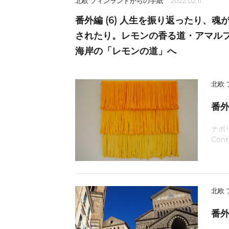
北欧 フィンランドからの手紙
2022.02.11
番外編 (6) 人生を振り返ったり、魂
されたり。レモンの香る道・アマル
海岸の「レモンの道」へ
北欧
番外
ナポ
Cont
北欧
番外