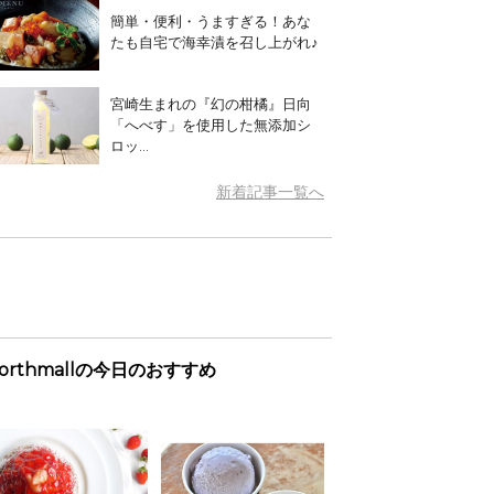
簡単・便利・うますぎる！あな
たも自宅で海幸漬を召し上がれ♪
宮崎生まれの『幻の柑橘』日向
「へべす」を使用した無添加シ
ロッ...
新着記事一覧へ
orthmallの今日のおすすめ